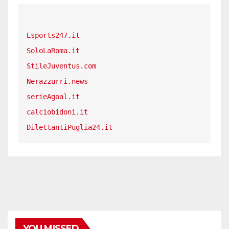
Esports247.it
SoloLaRoma.it
StileJuventus.com
Nerazzurri.news
serieAgoal.it
calciobidoni.it
DilettantiPuglia24.it
YOU MISSED