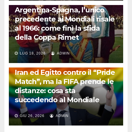
CALCIO INTERNAZIONALE
Argentina-Spagna, l’unico
precedente ai Mondiali risale
al 1966: come finì la sfida
della Coppa Rimet
LUG 18, 2026
ADMIN
FUORI DAL CAMPO: CALCIO, GOSSIP E NON SOLO
Iran ed Egitto contro il “Pride
Match”, ma la FIFA prende le
distanze: cosa sta
succedendo al Mondiale
GIU 26, 2026
ADMIN