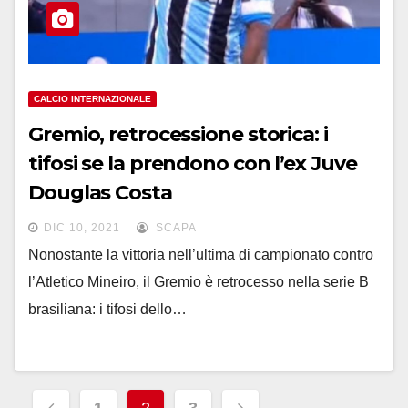
CALCIO INTERNAZIONALE
Gremio, retrocessione storica: i
tifosi se la prendono con l’ex Juve
Douglas Costa
DIC 10, 2021
SCAPA
Nonostante la vittoria nell’ultima di campionato contro
l’Atletico Mineiro, il Gremio è retrocesso nella serie B
brasiliana: i tifosi dello…
Paginazione
1
2
3