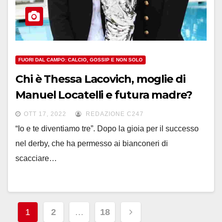
FUORI DAL CAMPO: CALCIO, GOSSIP E NON SOLO
Chi è Thessa Lacovich, moglie di
Manuel Locatelli e futura madre?
OTT 17, 2022
REDAZIONE C247
“Io e te diventiamo tre”. Dopo la gioia per il successo
nel derby, che ha permesso ai bianconeri di
scacciare…
Paginazione
1
2
…
18