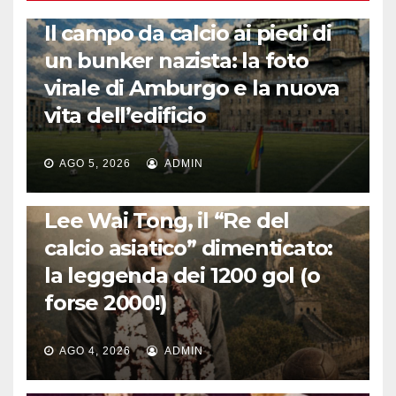
CALCIO ESTERO
Il campo da calcio ai piedi di
un bunker nazista: la foto
virale di Amburgo e la nuova
vita dell’edificio
AGO 5, 2026
ADMIN
LA STORIA DEL CALCIO
Lee Wai Tong, il “Re del
calcio asiatico” dimenticato:
la leggenda dei 1200 gol (o
forse 2000!)
AGO 4, 2026
ADMIN
CALCIO INTERNAZIONALE