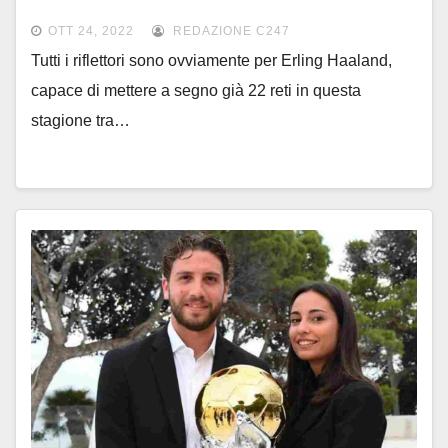
Manchester City
OTT 24, 2022
REDAZIONE C247
Tutti i riflettori sono ovviamente per Erling Haaland,
capace di mettere a segno già 22 reti in questa
stagione tra…