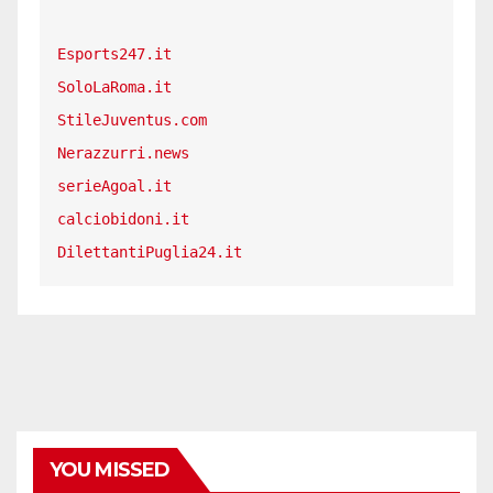
Esports247.it
SoloLaRoma.it
StileJuventus.com
Nerazzurri.news
serieAgoal.it
calciobidoni.it
DilettantiPuglia24.it
YOU MISSED