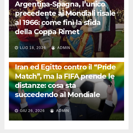
Argentina-Spagna, l’unico
precedente ai Mondiali risale
al 1966: come finì la sfida
della Coppa Rimet
LUG 18, 2026
ADMIN
FUORI DAL CAMPO: CALCIO, GOSSIP E NON SOLO
Iran ed Egitto contro il “Pride
Match”, ma la FIFA prende le
distanze: cosa sta
succedendo al Mondiale
GIU 26, 2026
ADMIN