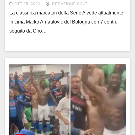
(in Romania)?
OTT 25, 2022
REDAZIONE C247
La classifica marcatori della Serie A vede attualmente
in cima Marko Arnautovic del Bologna con 7 centri,
seguito da Ciro…