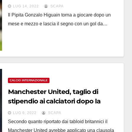
del mondo -VIDEO
LUG 14, 2022
SCAPA
Il Pipita Gonzalo Higuain torna a giocare dopo un
mese e mezzo e lascia il segno con un gol da…
CALCIO INTERNAZIONALE
Manchester United, taglio di
stipendio ai calciatori dopo la
mancata qualificazione
LUG 6, 2022
SCAPA
Secondo quanto riportato dai tabloid britannici il
Manchester United avrebbe applicato una clausola