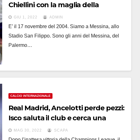
Chiellini con la maglia della
Nazionale
GIU 1, 2022
ADMIN
E’ il 17 novembre del 2004. Siamo a Messina, allo
Stadio San Filippo. Sono gli anni del Messina, del
Palermo…
CALCIO INTERNAZIONALE
Real Madrid, Ancelotti perde pezzi:
Isco saluta il club e cerca una
nuova esperienza
MAG 30, 2022
SCAPA
Dopo l’inattesa vittoria della Champions League, il