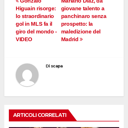
Navigazione
Gonzalo
Mariano Diaz, da
Higuain risorge:
giovane talento a
articoli
lo straordinario
panchinaro senza
gol in MLS fa il
prospetto: la
giro del mondo -
maledizione del
VIDEO
Madrid
Di
scapa
ARTICOLI CORRELATI
CALCIO INTERNAZIONALE