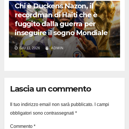
Chi è Duckens Nazon, il
recordman di Haiti che è
fuggito dalla guerra per
inseguire il sogno Mondiale
GIU 11, 2026
ADMIN
Lascia un commento
Il tuo indirizzo email non sarà pubblicato.
I campi
obbligatori sono contrassegnati
*
Commento
*