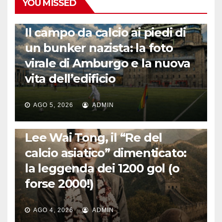
YOU MISSED
CALCIO ESTERO
Il campo da calcio ai piedi di
un bunker nazista: la foto
virale di Amburgo e la nuova
vita dell’edificio
AGO 5, 2026
ADMIN
LA STORIA DEL CALCIO
Lee Wai Tong, il “Re del
calcio asiatico” dimenticato:
la leggenda dei 1200 gol (o
forse 2000!)
AGO 4, 2026
ADMIN