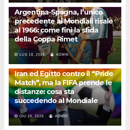
CALCIO INTERNAZIONALE
Argentina-Spagna, l’unico
precedente ai Mondiali risale
al 1966: come finì la sfida
della Coppa Rimet
LUG 18, 2026
ADMIN
FUORI DAL CAMPO: CALCIO, GOSSIP E NON SOLO
Iran ed Egitto contro il “Pride
Match”, ma la FIFA prende le
distanze: cosa sta
succedendo al Mondiale
GIU 26, 2026
ADMIN