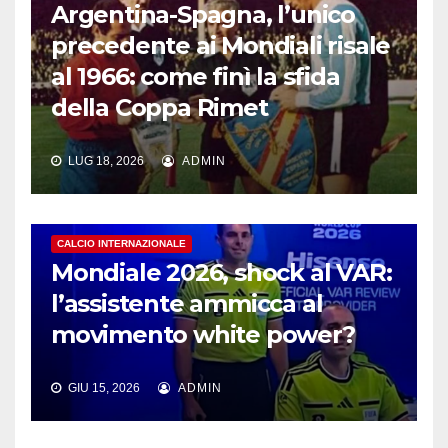
Argentina-Spagna, l’unico
precedente ai Mondiali risale
al 1966: come finì la sfida
della Coppa Rimet
LUG 18, 2026
ADMIN
CALCIO INTERNAZIONALE
Mondiale 2026, shock al VAR:
l’assistente ammicca al
movimento white power?
GIU 15, 2026
ADMIN
CALCIO INTERNAZIONALE