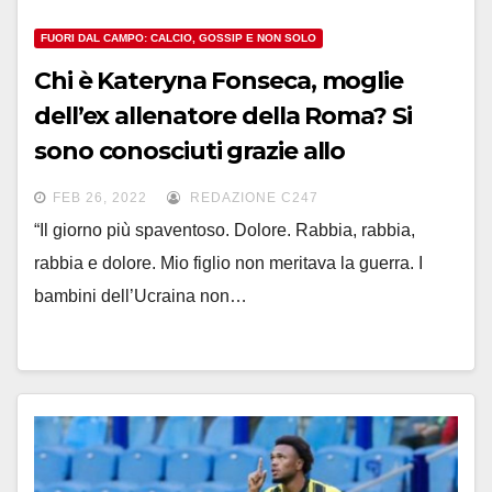
FUORI DAL CAMPO: CALCIO, GOSSIP E NON SOLO
Chi è Kateryna Fonseca, moglie
dell’ex allenatore della Roma? Si
sono conosciuti grazie allo
Shakhtar
FEB 26, 2022
REDAZIONE C247
“Il giorno più spaventoso. Dolore. Rabbia, rabbia,
rabbia e dolore. Mio figlio non meritava la guerra. I
bambini dell’Ucraina non…