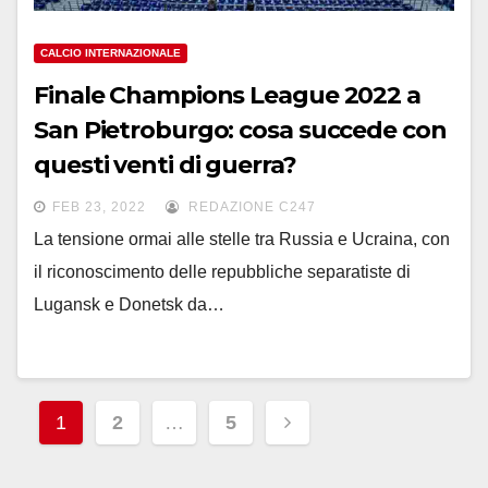
CALCIO INTERNAZIONALE
Finale Champions League 2022 a
San Pietroburgo: cosa succede con
questi venti di guerra?
FEB 23, 2022
REDAZIONE C247
La tensione ormai alle stelle tra Russia e Ucraina, con
il riconoscimento delle repubbliche separatiste di
Lugansk e Donetsk da…
Paginazione
1
2
…
5
degli