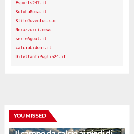
Esports247.it
SoloLaRoma.it
StileJuventus.com
Nerazzurri.news
serieAgoal.it
calciobidoni.it
DilettantiPuglia24.it
YOU MISSED
CALCIO ESTERO
Il campo da calcio ai piedi di