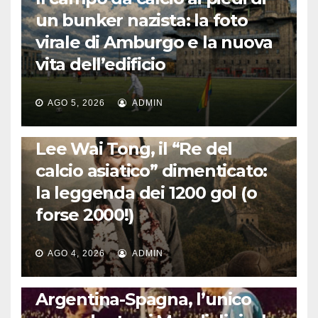
un bunker nazista: la foto
virale di Amburgo e la nuova
vita dell’edificio
AGO 5, 2026
ADMIN
LA STORIA DEL CALCIO
Lee Wai Tong, il “Re del
calcio asiatico” dimenticato:
la leggenda dei 1200 gol (o
forse 2000!)
AGO 4, 2026
ADMIN
CALCIO INTERNAZIONALE
Argentina-Spagna, l’unico