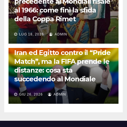
precedente ai Mondiali risale
al 1966: come finì la sfida
della Coppa Rimet
LUG 18, 2026
ADMIN
FUORI DAL CAMPO: CALCIO, GOSSIP E NON SOLO
Iran ed Egitto contro il “Pride
Match”, ma la FIFA prende le
distanze: cosa sta
succedendo al Mondiale
GIU 26, 2026
ADMIN