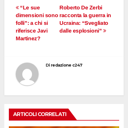
Navigazione
“Le sue
Roberto De Zerbi
dimensioni sono
racconta la guerra in
articoli
folli”: a chi si
Ucraina: “Svegliato
riferisce Javi
dalle esplosioni”
Martinez?
Di
redazione c247
ARTICOLI CORRELATI
FUORI DAL CAMPO: CALCIO, GOSSIP E NON SOLO