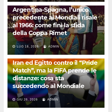
CALCIO INTERNAZIONALE
Argentina-Spagna, l’unico
precedente ai Mondiali risale
al 1966: come finì la sfida
della Coppa Rimet
LUG 18, 2026
ADMIN
FUORI DAL CAMPO: CALCIO, GOSSIP E NON SOLO
Iran ed Egitto contro il “Pride
Match”, ma la FIFA prende le
distanze: cosa sta
succedendo al Mondiale
GIU 26, 2026
ADMIN