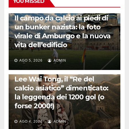
YOU MISSED
CALCIO ESTERO
Il campo da calcio ai piedi di
un bunker nazista: la foto
virale di Amburgo e la nuova
vita dell’edificio
AGO 5, 2026
ADMIN
LA STORIA DEL CALCIO
Lee Wai Tong, il “Re del
calcio asiatico” dimenticato:
la leggenda dei 1200 gol (o
forse 2000!)
AGO 4, 2026
ADMIN