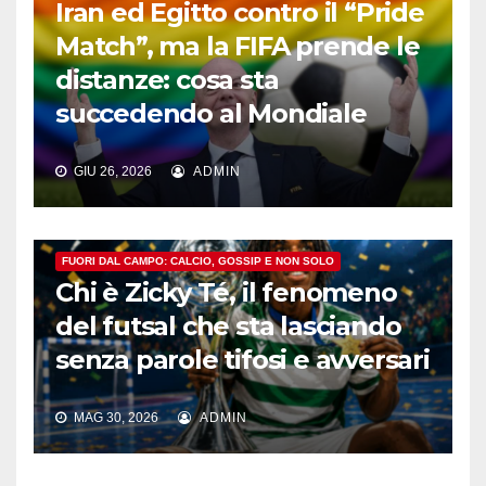
Iran ed Egitto contro il “Pride
Match”, ma la FIFA prende le
distanze: cosa sta
succedendo al Mondiale
GIU 26, 2026
ADMIN
FUORI DAL CAMPO: CALCIO, GOSSIP E NON SOLO
Chi è Zicky Té, il fenomeno
del futsal che sta lasciando
senza parole tifosi e avversari
MAG 30, 2026
ADMIN
FUORI DAL CAMPO: CALCIO, GOSSIP E NON SOLO
L’incredibile storia del prete