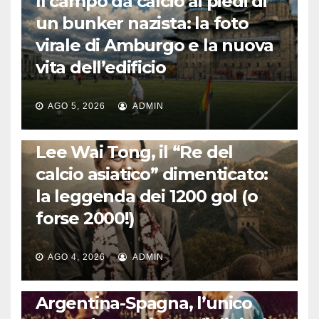
Il campo da calcio ai piedi di
un bunker nazista: la foto
virale di Amburgo e la nuova
vita dell’edificio
AGO 5, 2026
ADMIN
LA STORIA DEL CALCIO
Lee Wai Tong, il “Re del
calcio asiatico” dimenticato:
la leggenda dei 1200 gol (o
forse 2000!)
AGO 4, 2026
ADMIN
CALCIO INTERNAZIONALE
Argentina-Spagna, l’unico