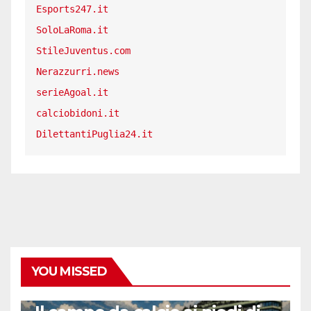
Esports247.it
SoloLaRoma.it
StileJuventus.com
Nerazzurri.news
serieAgoal.it
calciobidoni.it
DilettantiPuglia24.it
YOU MISSED
CALCIO ESTERO