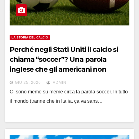
LA STORIA DEL CALCIO
Perché negli Stati Uniti il calcio si
chiama “soccer”? Una parola
inglese che gli americani non
hanno mai inventato
GIU 25, 2026
ADMIN
Ci sono meme su meme circa la parola soccer. In tutto
il mondo (tranne che in Italia, ça va sans…