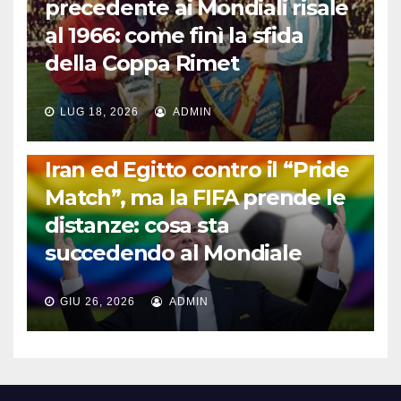
precedente ai Mondiali risale
al 1966: come finì la sfida
della Coppa Rimet
LUG 18, 2026
ADMIN
FUORI DAL CAMPO: CALCIO, GOSSIP E NON SOLO
Iran ed Egitto contro il “Pride
Match”, ma la FIFA prende le
distanze: cosa sta
succedendo al Mondiale
GIU 26, 2026
ADMIN