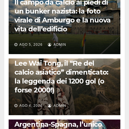
Il campo da calcio ai piedi di
un bunker nazista: la foto
virale di Amburgo e la nuova
vita dell’edificio
AGO 5, 2026
ADMIN
LA STORIA DEL CALCIO
Lee Wai Tong, il “Re del
calcio asiatico” dimenticato:
la leggenda dei 1200 gol (o
forse 2000!)
AGO 4, 2026
ADMIN
CALCIO INTERNAZIONALE
Argentina-Spagna, l’unico