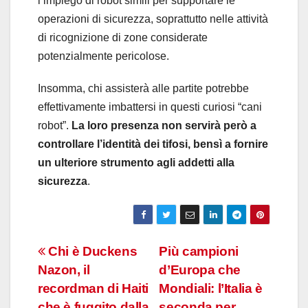
l’impiego di robot simili per supportare le
operazioni di sicurezza, soprattutto nelle attività
di ricognizione di zone considerate
potenzialmente pericolose.
Insomma, chi assisterà alle partite potrebbe
effettivamente imbattersi in questi curiosi “cani
robot”.
La loro presenza non servirà però a
controllare l’identità dei tifosi, bensì a fornire
un ulteriore strumento agli addetti alla
sicurezza
.
Navigazione
Chi è Duckens
Più campioni
Nazon, il
d’Europa che
articoli
recordman di Haiti
Mondiali: l’Italia è
che è fuggito dalla
seconda per