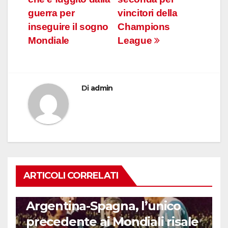
guerra per
vincitori della
inseguire il sogno
Champions
Mondiale
League
Di
admin
ARTICOLI CORRELATI
CALCIO INTERNAZIONALE
Argentina-Spagna, l’unico
precedente ai Mondiali risale