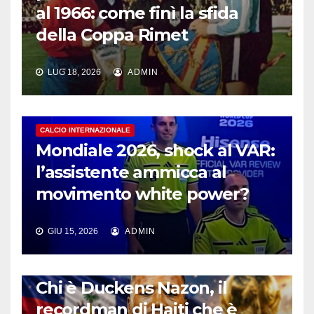
al 1966: come finì la sfida
della Coppa Rimet
LUG 18, 2026
ADMIN
CALCIO INTERNAZIONALE
Mondiale 2026, shock al VAR:
l’assistente ammicca al
movimento white power?
GIU 15, 2026
ADMIN
CALCIO INTERNAZIONALE
Chi è Duckens Nazon, il
recordman di Haiti che è