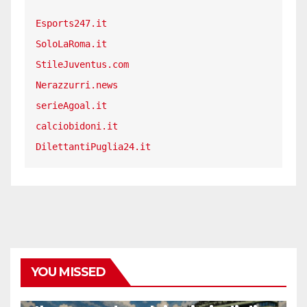
Esports247.it
SoloLaRoma.it
StileJuventus.com
Nerazzurri.news
serieAgoal.it
calciobidoni.it
DilettantiPuglia24.it
YOU MISSED
CALCIO ESTERO