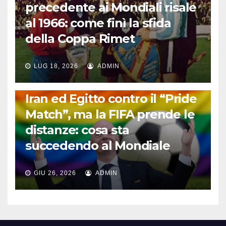
precedente ai Mondiali risale
al 1966: come finì la sfida
della Coppa Rimet
LUG 18, 2026
ADMIN
FUORI DAL CAMPO: CALCIO, GOSSIP E NON SOLO
Iran ed Egitto contro il “Pride
Match”, ma la FIFA prende le
distanze: cosa sta
succedendo al Mondiale
GIU 26, 2026
ADMIN