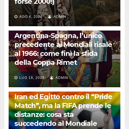
forse 2000!)
AGO 4, 2026
ADMIN
CALCIO INTERNAZIONALE
Argentina-Spagna, l’unico
precedente ai Mondiali risale
al 1966: come finì la sfida
della Coppa Rimet
LUG 18, 2026
ADMIN
FUORI DAL CAMPO: CALCIO, GOSSIP E NON SOLO
Iran ed Egitto contro il “Pride
Match”, ma la FIFA prende le
distanze: cosa sta
succedendo al Mondiale