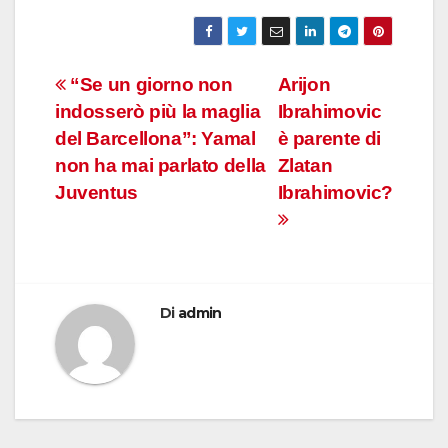
Navigazione
“Se un giorno non
Arijon
indosserò più la maglia
Ibrahimovic
articoli
del Barcellona”: Yamal
è parente di
non ha mai parlato della
Zlatan
Juventus
Ibrahimovic?
Di
admin