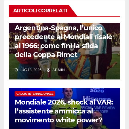
ARTICOLI CORRELATI
CALCIO INTERNAZIONALE
Argentina-Spagna, l’unico
precedente ai Mondiali risale
al 1966: come finì la sfida
della Coppa Rimet
LUG 18, 2026
ADMIN
CALCIO INTERNAZIONALE
Mondiale 2026, shock al VAR:
l’assistente ammicca al
movimento white power?