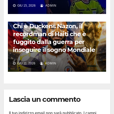
GIU 15, 2026
ADMIN
CALCIO INTERNAZIONALE
Chi è Duckens Nazon, il
recordman di Haiti che è
fuggito dalla guerra per
inseguire il sogno Mondiale
GIU 11, 2026
ADMIN
Lascia un commento
Il tuo indirizzo email non sarà pubblicato.
I campi