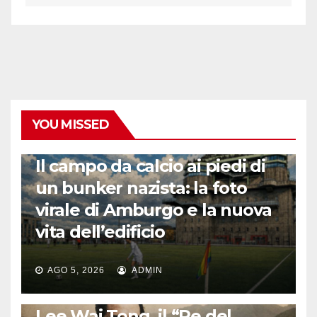
YOU MISSED
CALCIO ESTERO
Il campo da calcio ai piedi di
un bunker nazista: la foto
virale di Amburgo e la nuova
vita dell’edificio
AGO 5, 2026
ADMIN
LA STORIA DEL CALCIO
Lee Wai Tong, il “Re del