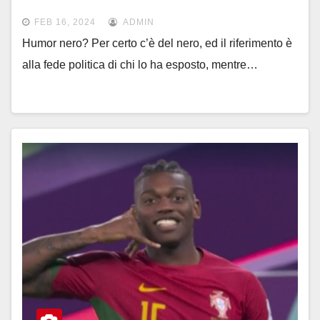
il Bayern?
FEB 16, 2024
ADMIN
Humor nero? Per certo c’è del nero, ed il riferimento è
alla fede politica di chi lo ha esposto, mentre…