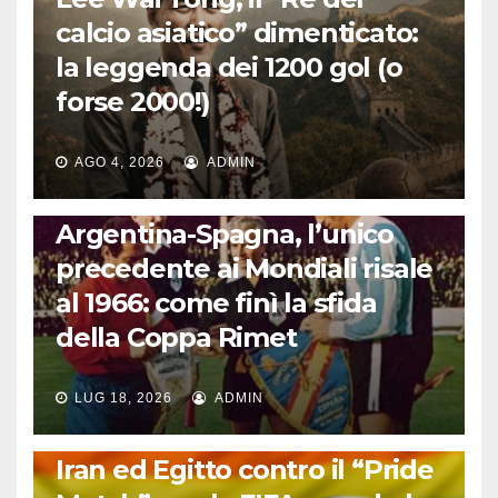
calcio asiatico” dimenticato:
la leggenda dei 1200 gol (o
forse 2000!)
AGO 4, 2026
ADMIN
CALCIO INTERNAZIONALE
Argentina-Spagna, l’unico
precedente ai Mondiali risale
al 1966: come finì la sfida
della Coppa Rimet
LUG 18, 2026
ADMIN
FUORI DAL CAMPO: CALCIO, GOSSIP E NON SOLO
Iran ed Egitto contro il “Pride