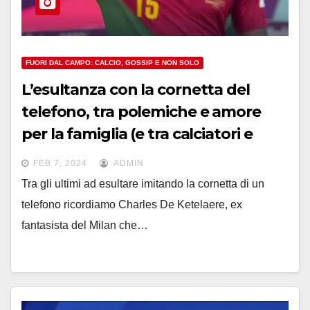
FUORI DAL CAMPO: CALCIO, GOSSIP E NON SOLO
L’esultanza con la cornetta del
telefono, tra polemiche e amore
per la famiglia (e tra calciatori e
tennisti)
FEB 7, 2024
ADMIN
Tra gli ultimi ad esultare imitando la cornetta di un
telefono ricordiamo Charles De Ketelaere, ex
fantasista del Milan che…