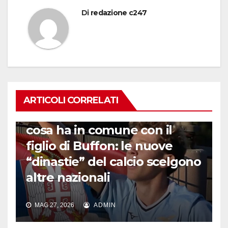
Di
redazione c247
ARTICOLI CORRELATI
GENERAZIONI DI FENOMENI
Chi è il nipote di Materazzi e
cosa ha in comune con il
figlio di Buffon: le nuove
“dinastie” del calcio scelgono
altre nazionali
MAG 27, 2026
ADMIN