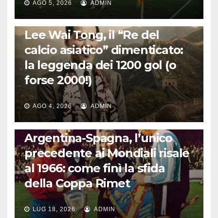
AGO 5, 2026
ADMIN
LA STORIA DEL CALCIO
Lee Wai Tong, il “Re del
calcio asiatico” dimenticato:
la leggenda dei 1200 gol (o
forse 2000!)
AGO 4, 2026
ADMIN
CALCIO INTERNAZIONALE
Argentina-Spagna, l’unico
precedente ai Mondiali risale
al 1966: come finì la sfida
della Coppa Rimet
LUG 18, 2026
ADMIN