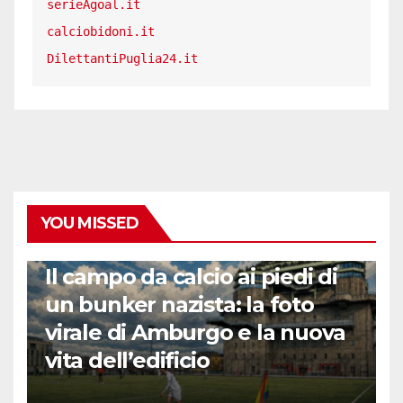
serieAgoal.it
calciobidoni.it
DilettantiPuglia24.it
YOU MISSED
CALCIO ESTERO
Il campo da calcio ai piedi di
un bunker nazista: la foto
virale di Amburgo e la nuova
vita dell’edificio