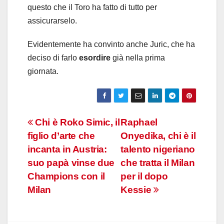
questo che il Toro ha fatto di tutto per
assicurarselo.
Evidentemente ha convinto anche Juric, che ha
deciso di farlo
esordire
già nella prima
giornata.
Navigazione
Chi è Roko Simic, il
Raphael
figlio d’arte che
Onyedika, chi è il
articoli
incanta in Austria:
talento nigeriano
suo papà vinse due
che tratta il Milan
Champions con il
per il dopo
Milan
Kessie