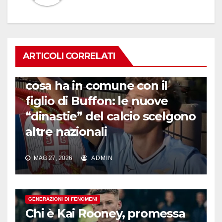
ARTICOLI CORRELATI
GENERAZIONI DI FENOMENI
Chi è il nipote di Materazzi e
cosa ha in comune con il
figlio di Buffon: le nuove
“dinastie” del calcio scelgono
altre nazionali
MAG 27, 2026
ADMIN
GENERAZIONI DI FENOMENI
Chi è Kai Rooney, promessa