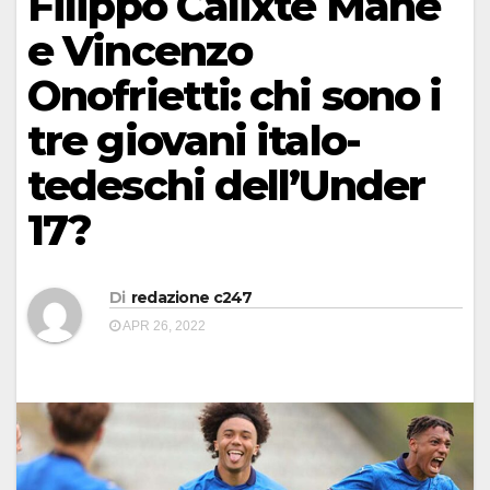
Filippo Calixte Mane
e Vincenzo
Onofrietti: chi sono i
tre giovani italo-
tedeschi dell’Under
17?
Di
redazione c247
APR 26, 2022