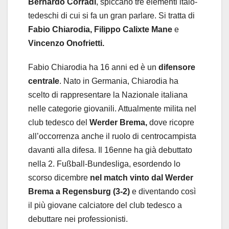
Bernardo Corradi
, spiccano tre elementi italo-
tedeschi di cui si fa un gran parlare. Si tratta di
Fabio Chiarodia, Filippo Calixte Mane
e
Vincenzo Onofrietti.
Fabio Chiarodia ha 16 anni ed è un
difensore
centrale
. Nato in Germania, Chiarodia ha
scelto di rappresentare la Nazionale italiana
nelle categorie giovanili. Attualmente milita nel
club tedesco del
Werder Brema,
dove ricopre
all’occorrenza anche il ruolo di centrocampista
davanti alla difesa. Il 16enne ha già debuttato
nella 2. Fußball-Bundesliga, esordendo lo
scorso dicembre
nel match vinto dal Werder
Brema a Regensburg (3-2)
e diventando così
il più giovane calciatore del club tedesco a
debuttare nei professionisti.