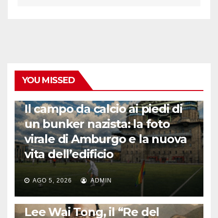
YOU MISSED
CALCIO ESTERO
Il campo da calcio ai piedi di
un bunker nazista: la foto
virale di Amburgo e la nuova
vita dell’edificio
AGO 5, 2026
ADMIN
LA STORIA DEL CALCIO
Lee Wai Tong, il “Re del