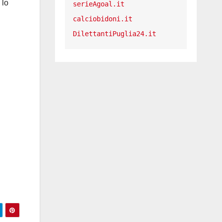
 lo
serieAgoal.it
calciobidoni.it
DilettantiPuglia24.it