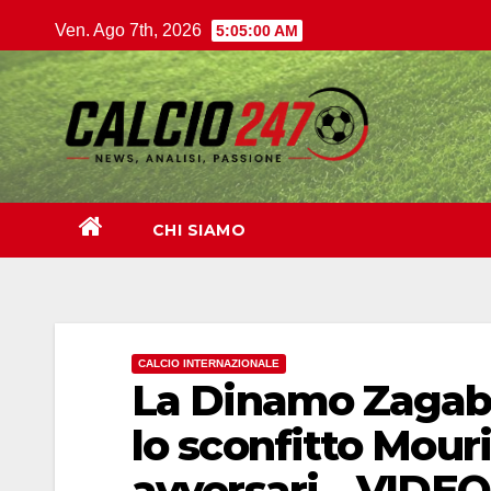
Salta
Ven. Ago 7th, 2026
5:05:01 AM
al
contenuto
CHI SIAMO
CALCIO INTERNAZIONALE
La Dinamo Zagabri
lo sconfitto Mour
avversari – VIDEO