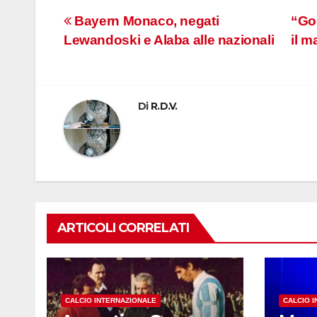
Navigazione
Bayern Monaco, negati
“Goo
Lewandoski e Alaba alle nazionali
il m
articoli
Di
R.D.V.
ARTICOLI CORRELATI
CALCIO INTERNAZIONALE
CALCIO 