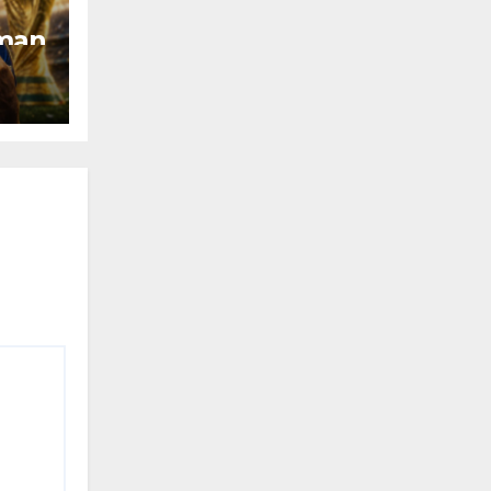
dman
erra