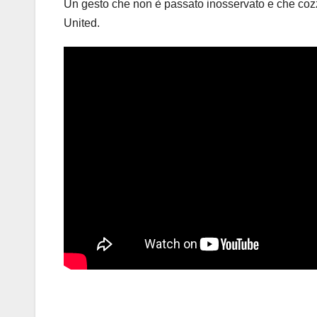
Un gesto che non è passato inosservato e che cozza 
United.