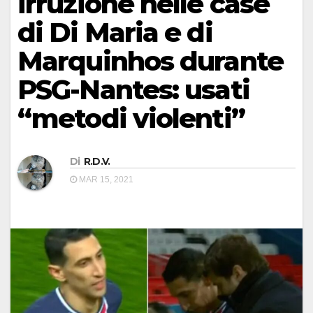
irruzione nelle case
di Di Maria e di
Marquinhos durante
PSG-Nantes: usati
“metodi violenti”
Di
R.D.V.
MAR 15, 2021