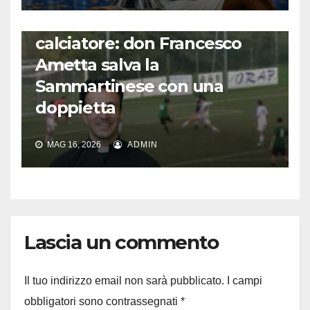
FUORI DAL CAMPO: CALCIO, GOSSIP E NON SOLO
L’incredibile storia del prete
calciatore: don Francesco
Ametta salva la
Sammartinese con una
doppietta
MAG 16, 2026
ADMIN
Lascia un commento
Il tuo indirizzo email non sarà pubblicato.
I campi
obbligatori sono contrassegnati
*