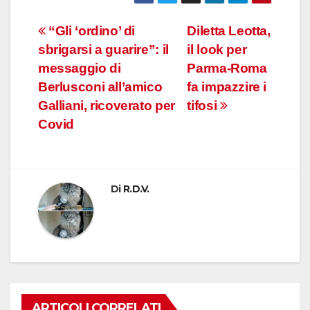
Navigazione
“Gli ‘ordino’ di
Diletta Leotta,
sbrigarsi a guarire”: il
il look per
articoli
messaggio di
Parma-Roma
Berlusconi all’amico
fa impazzire i
Galliani, ricoverato per
tifosi
Covid
Di
R.D.V.
ARTICOLI CORRELATI