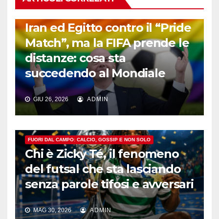
FUORI DAL CAMPO: CALCIO, GOSSIP E NON SOLO
Iran ed Egitto contro il “Pride
Match”, ma la FIFA prende le
distanze: cosa sta
succedendo al Mondiale
GIU 26, 2026
ADMIN
FUORI DAL CAMPO: CALCIO, GOSSIP E NON SOLO
Chi è Zicky Té, il fenomeno
del futsal che sta lasciando
senza parole tifosi e avversari
MAG 30, 2026
ADMIN