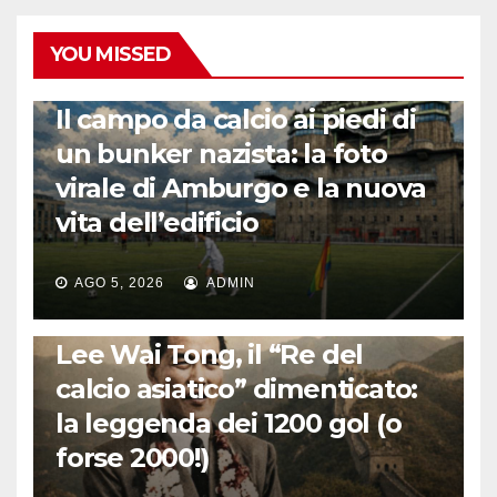
YOU MISSED
CALCIO ESTERO
Il campo da calcio ai piedi di
un bunker nazista: la foto
virale di Amburgo e la nuova
vita dell’edificio
AGO 5, 2026
ADMIN
LA STORIA DEL CALCIO
Lee Wai Tong, il “Re del
calcio asiatico” dimenticato:
la leggenda dei 1200 gol (o
forse 2000!)