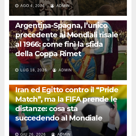
AGO 4, 2026
ADMIN
CALCIO INTERNAZIONALE
Argentina-Spagna, l’unico
precedente ai Mondiali risale
al 1966: come finì la sfida
della Coppa Rimet
LUG 18, 2026
ADMIN
FUORI DAL CAMPO: CALCIO, GOSSIP E NON SOLO
Iran ed Egitto contro il “Pride
Match”, ma la FIFA prende le
distanze: cosa sta
succedendo al Mondiale
GIU 26, 2026
ADMIN