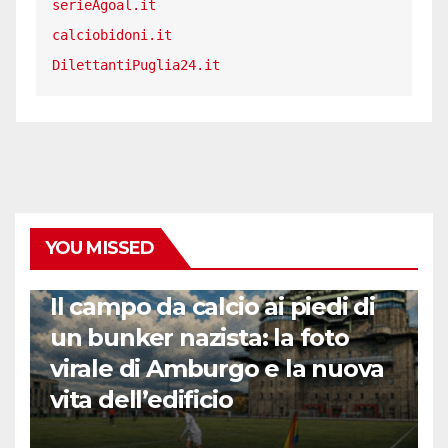
serieAgoal.it
calciobidoni.it
DilettantiPuglia24.it
YOU MISSED
CALCIO ESTERO
Il campo da calcio ai piedi di
un bunker nazista: la foto
virale di Amburgo e la nuova
vita dell’edificio