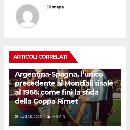
Di
scapa
ARTICOLI CORRELATI
CALCIO INTERNAZIONALE
Argentina-Spagna, l’unico
precedente ai Mondiali risale
al 1966: come finì la sfida
della Coppa Rimet
LUG 18, 2026
ADMIN