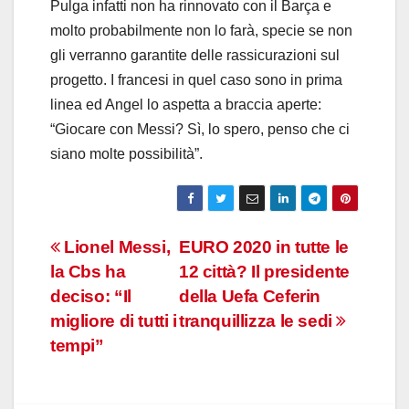
Pulga infatti non ha rinnovato con il Barça e
molto probabilmente non lo farà, specie se non
gli verranno garantite delle rassicurazioni sul
progetto. I francesi in quel caso sono in prima
linea ed Angel lo aspetta a braccia aperte:
“Giocare con Messi? Sì, lo spero, penso che ci
siano molte possibilità”.
Navigazione
Lionel Messi,
EURO 2020 in tutte le
la Cbs ha
12 città? Il presidente
articoli
deciso: “Il
della Uefa Ceferin
migliore di tutti i
tranquillizza le sedi
tempi”