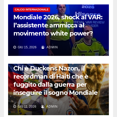
CALCIO INTERNAZIONALE
Mondiale 2026, shock al VAR:
l’assistente ammicca al
movimento white power?
GIU 15, 2026
ADMIN
CALCIO INTERNAZIONALE
Chi è Duckens Nazon, il
recordman di Haiti che è
fuggito dalla guerra per
inseguire il sogno Mondiale
GIU 11, 2026
ADMIN