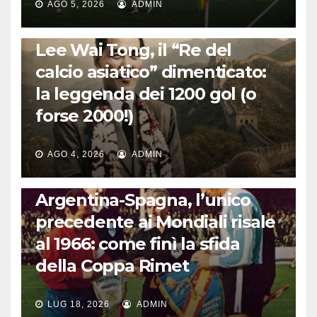
AGO 5, 2026
ADMIN
LA STORIA DEL CALCIO
Lee Wai Tong, il “Re del
calcio asiatico” dimenticato:
la leggenda dei 1200 gol (o
forse 2000!)
AGO 4, 2026
ADMIN
CALCIO INTERNAZIONALE
Argentina-Spagna, l’unico
precedente ai Mondiali risale
al 1966: come finì la sfida
della Coppa Rimet
LUG 18, 2026
ADMIN