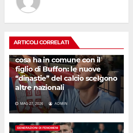
ARTICOLI CORRELATI
GENERAZIONI DI FENOMENI
Chi è il nipote di Materazzi e
cosa ha in comune con il
figlio di Buffon: le nuove
“dinastie” del calcio scelgono
altre nazionali
MAG 27, 2026
ADMIN
GENERAZIONI DI FENOMENI