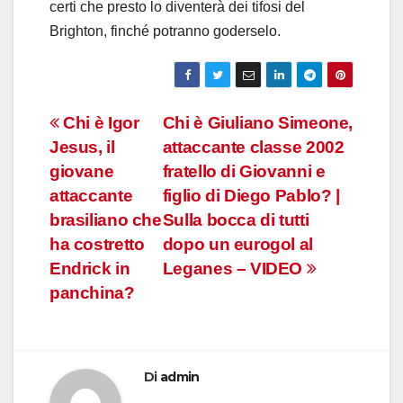
certi che presto lo diventerà dei tifosi del
Brighton, finché potranno goderselo.
Navigazione
Chi è Igor
Chi è Giuliano Simeone,
Jesus, il
attaccante classe 2002
articoli
giovane
fratello di Giovanni e
attaccante
figlio di Diego Pablo? |
brasiliano che
Sulla bocca di tutti
ha costretto
dopo un eurogol al
Endrick in
Leganes – VIDEO
panchina?
Di
admin