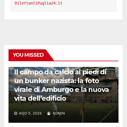
DilettantiPuglia24.it
YOU MISSED
CALCIO ESTERO
Il campo da calcio ai piedi di
un bunker nazista: la foto
virale di Amburgo e la nuova
vita dell’edificio
AGO 5, 2026
ADMIN
LA STORIA DEL CALCIO