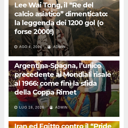
Lee Wai Tong, il “Re del
calcio asiatico” dimenticato:
la leggenda dei 1200 gol (o
forse 2000!)
AGO 4, 2026
ADMIN
CALCIO INTERNAZIONALE
Argentina-Spagna, l’unico
precedente ai Mondiali risale
al 1966: come finì la sfida
della Coppa Rimet
LUG 18, 2026
ADMIN
FUORI DAL CAMPO: CALCIO, GOSSIP E NON SOLO
Iran ed Egitto contro il “Pride