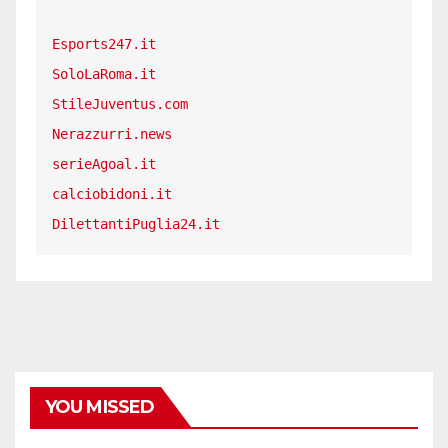
Esports247.it
SoloLaRoma.it
StileJuventus.com
Nerazzurri.news
serieAgoal.it
calciobidoni.it
DilettantiPuglia24.it
YOU MISSED
CALCIO ESTERO