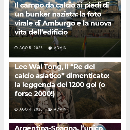
Il campo da calcio ai piedi di
un bunker nazista: la foto
virale di Amburgo e la nuova
vita dell’edificio
AGO 5, 2026
ADMIN
LA STORIA DEL CALCIO
Lee Wai Tong, il “Re del
calcio asiatico” dimenticato:
la leggenda dei 1200 gol (o
forse 2000!)
AGO 4, 2026
ADMIN
CALCIO INTERNAZIONALE
Argentina-Spagna, l’unico