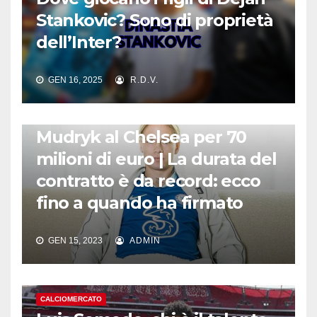
Stankovic? Sono di proprietà
dell’Inter?
GEN 16, 2025
R.D.V.
CALCIOMERCATO
Mudryk al Chelsea per 70
milioni di euro | La durata del
contratto è da record: ecco
fino a quando ha firmato
GEN 15, 2023
ADMIN
CALCIOMERCATO