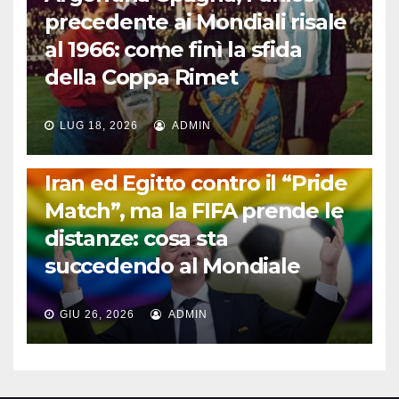
precedente ai Mondiali risale
al 1966: come finì la sfida
della Coppa Rimet
LUG 18, 2026
ADMIN
FUORI DAL CAMPO: CALCIO, GOSSIP E NON SOLO
Iran ed Egitto contro il “Pride
Match”, ma la FIFA prende le
distanze: cosa sta
succedendo al Mondiale
GIU 26, 2026
ADMIN