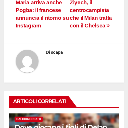
Maria arriva anche
Ziyech, il
articoli
Pogba: il francese
centrocampista
annuncia il ritorno su
che il Milan tratta
Instagram
con il Chelsea
Di
scapa
ARTICOLI CORRELATI
CALCIOMERCATO
Dove giocano i figli di Dejan