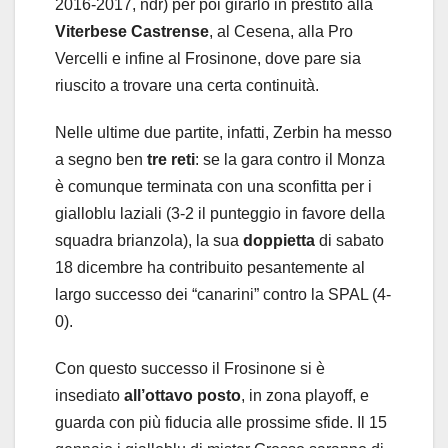
2016-2017, ndr) per poi girarlo in prestito alla
Viterbese Castrense
, al Cesena, alla Pro
Vercelli e infine al Frosinone, dove pare sia
riuscito a trovare una certa continuità.
Nelle ultime due partite, infatti, Zerbin ha messo
a segno ben
tre reti
: se la gara contro il Monza
è comunque terminata con una sconfitta per i
gialloblu laziali (3-2 il punteggio in favore della
squadra brianzola), la sua
doppietta
di sabato
18 dicembre ha contribuito pesantemente al
largo successo dei “canarini” contro la SPAL (4-
0).
Con questo successo il Frosinone si è
insediato
all’ottavo posto
, in zona playoff, e
guarda con più fiducia alle prossime sfide. Il 15