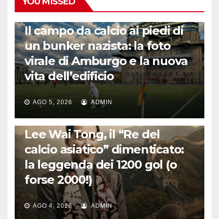
YOU MISSED
CALCIO ESTERO
Il campo da calcio ai piedi di
un bunker nazista: la foto
virale di Amburgo e la nuova
vita dell’edificio
AGO 5, 2026
ADMIN
LA STORIA DEL CALCIO
Lee Wai Tong, il “Re del
calcio asiatico” dimenticato:
la leggenda dei 1200 gol (o
forse 2000!)
AGO 4, 2026
ADMIN