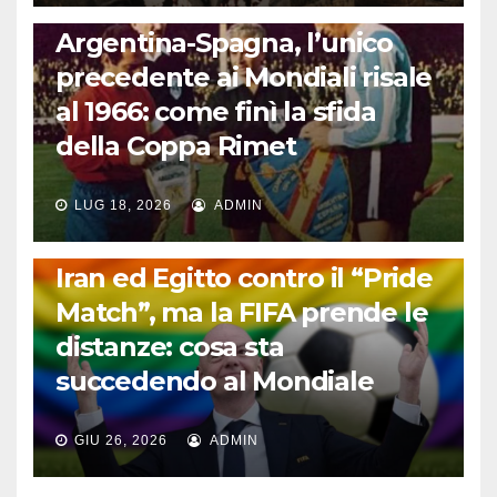
CALCIO INTERNAZIONALE
Argentina-Spagna, l’unico
precedente ai Mondiali risale
al 1966: come finì la sfida
della Coppa Rimet
LUG 18, 2026
ADMIN
FUORI DAL CAMPO: CALCIO, GOSSIP E NON SOLO
Iran ed Egitto contro il “Pride
Match”, ma la FIFA prende le
distanze: cosa sta
succedendo al Mondiale
GIU 26, 2026
ADMIN