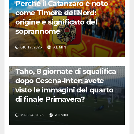
Perché il Catanzaro è noto
come Timore del Nord:
origine e significato del
soprannome
GIU 17, 2026
ADMIN
CALCIO ITALIANO
Taho, 8 giornate di squalifica
dopo Cesena-Inter: avete
visto le immagini del quarto
di finale Primavera?
MAG 24, 2026
ADMIN
CALCIO ITALIANO