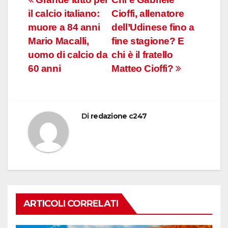
Navigazione
il calcio italiano:
Cioffi, allenatore
articoli
muore a 84 anni
dell’Udinese fino a
Mario Macalli,
fine stagione? E
uomo di calcio da
chi è il fratello
60 anni
Matteo Cioffi?
Di
redazione c247
ARTICOLI CORRELATI
CALCIO ITALIANO