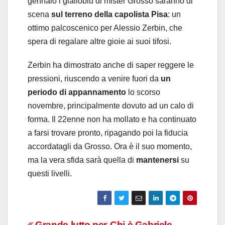
gennaio i gialloblu di mister Grosso saranno di
scena
sul terreno della capolista Pisa
: un
ottimo palcoscenico per Alessio Zerbin, che
spera di regalare altre gioie ai suoi tifosi.
Zerbin ha dimostrato anche di saper reggere le
pressioni, riuscendo a venire fuori da
un
periodo di appannamento
lo scorso
novembre, principalmente dovuto ad un calo di
forma. Il 22enne non ha mollato e ha continuato
a farsi trovare pronto, ripagando poi la fiducia
accordatagli da Grosso. Ora è il suo momento,
ma la vera sfida sarà quella di
mantenersi
su
questi livelli.
Grande lutto per
Chi è Gabriele