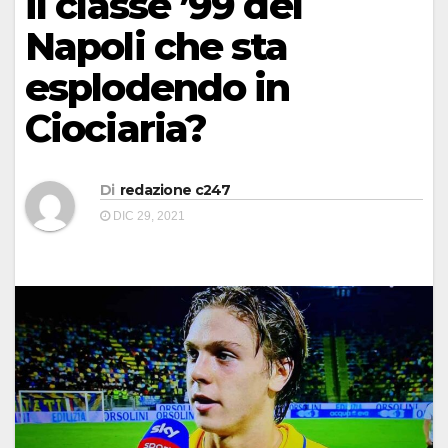
il classe ’99 del
Napoli che sta
esplodendo in
Ciociaria?
Di
redazione c247
DIC 29, 2021