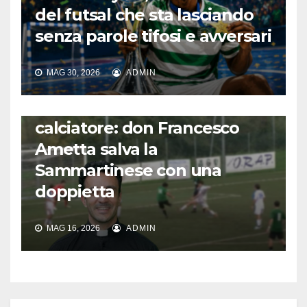
del futsal che sta lasciando
senza parole tifosi e avversari
MAG 30, 2026
ADMIN
FUORI DAL CAMPO: CALCIO, GOSSIP E NON SOLO
L’incredibile storia del prete
calciatore: don Francesco
Ametta salva la
Sammartinese con una
doppietta
MAG 16, 2026
ADMIN