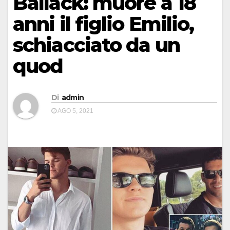
Ballack: muore a 18
anni il figlio Emilio,
schiacciato da un
quod
Di
admin
AGO 5, 2021