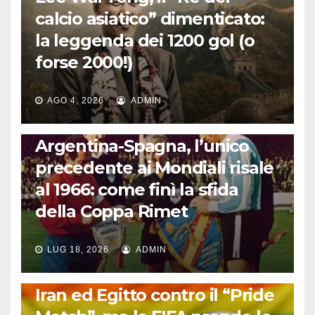
calcio asiatico” dimenticato:
la leggenda dei 1200 gol (o
forse 2000!)
AGO 4, 2026
ADMIN
CALCIO INTERNAZIONALE
Argentina-Spagna, l’unico
precedente ai Mondiali risale
al 1966: come finì la sfida
della Coppa Rimet
LUG 18, 2026
ADMIN
FUORI DAL CAMPO: CALCIO, GOSSIP E NON SOLO
Iran ed Egitto contro il “Pride