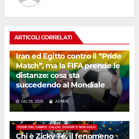
ARTICOLI CORRELATI
FUORI DAL CAMPO: CALCIO, GOSSIP E NON SOLO
Iran ed Egitto contro il “Pride
Match”, ma la FIFA prende le
distanze: cosa sta
succedendo al Mondiale
GIU 26, 2026
ADMIN
FUORI DAL CAMPO: CALCIO, GOSSIP E NON SOLO
Chi è Zicky Té, il fenomeno