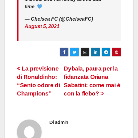
time.
— Chelsea FC (@ChelseaFC)
August 5, 2021
Navigazione
La previsione
Dybala, paura per la
di Ronaldinho:
fidanzata Oriana
articoli
“Sento odore di
Sabatini: come mai è
Champions”
con la flebo?
Di
admin