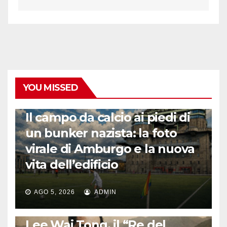
YOU MISSED
CALCIO ESTERO
Il campo da calcio ai piedi di
un bunker nazista: la foto
virale di Amburgo e la nuova
vita dell’edificio
AGO 5, 2026
ADMIN
LA STORIA DEL CALCIO
Lee Wai Tong, il “Re del