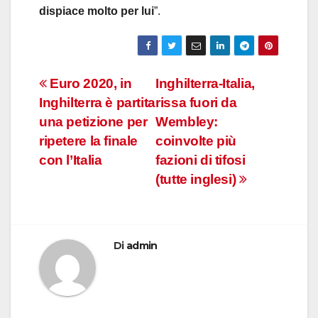
dispiace molto per lui
”.
Navigazione
Euro 2020, in
Inghilterra-Italia,
Inghilterra è partita
rissa fuori da
articoli
una petizione per
Wembley:
ripetere la finale
coinvolte più
con l’Italia
fazioni di tifosi
(tutte inglesi)
Di
admin