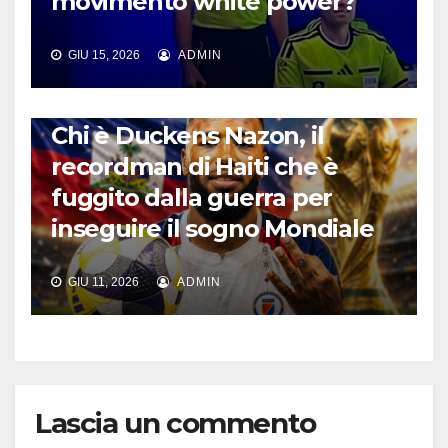
movimento white power?
GIU 15, 2026
ADMIN
CALCIO INTERNAZIONALE
Chi è Duckens Nazon, il
recordman di Haiti che è
fuggito dalla guerra per
inseguire il sogno Mondiale
GIU 11, 2026
ADMIN
Lascia un commento