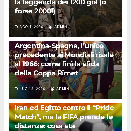
la leggenda dei 1200 gol (o
forse 2000!)
AGO 4, 2026
ADMIN
CALCIO INTERNAZIONALE
Argentina-Spagna, l’unico
precedente ai Mondiali risale
al 1966: come finì la sfida
della Coppa Rimet
LUG 18, 2026
ADMIN
FUORI DAL CAMPO: CALCIO, GOSSIP E NON SOLO
Iran ed Egitto contro il “Pride
Match”, ma la FIFA prende le
distanze: cosa sta