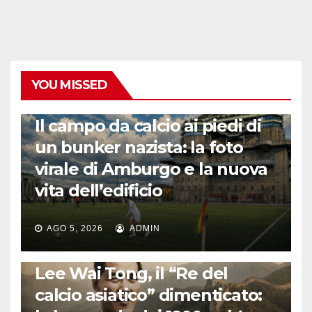
YOU MISSED
CALCIO ESTERO
Il campo da calcio ai piedi di
un bunker nazista: la foto
virale di Amburgo e la nuova
vita dell’edificio
AGO 5, 2026
ADMIN
LA STORIA DEL CALCIO
Lee Wai Tong, il “Re del
calcio asiatico” dimenticato: