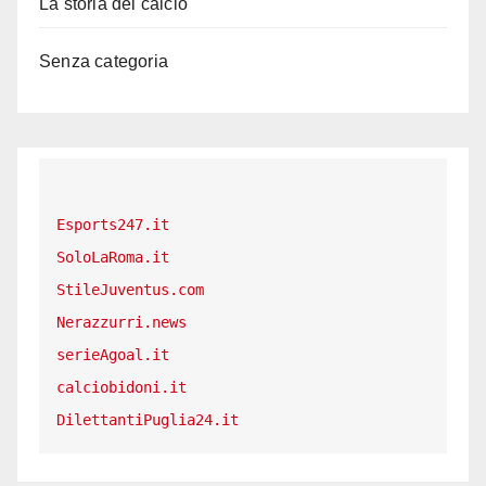
La storia del calcio
Senza categoria
Esports247.it
SoloLaRoma.it
StileJuventus.com
Nerazzurri.news
serieAgoal.it
calciobidoni.it
DilettantiPuglia24.it