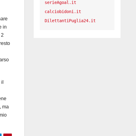
serieAgoal.it
calciobidoni.it
nare
DilettantiPuglia24.it
e in
 2
resto
parso
il
bene
e, ma
 mio