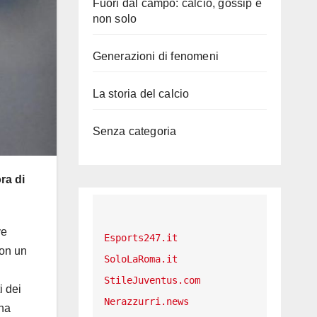
Fuori dal campo: calcio, gossip e
non solo
Generazioni di fenomeni
La storia del calcio
Senza categoria
ra di
ve
Esports247.it
con un
SoloLaRoma.it
n
StileJuventus.com
i dei
Nerazzurri.news
una