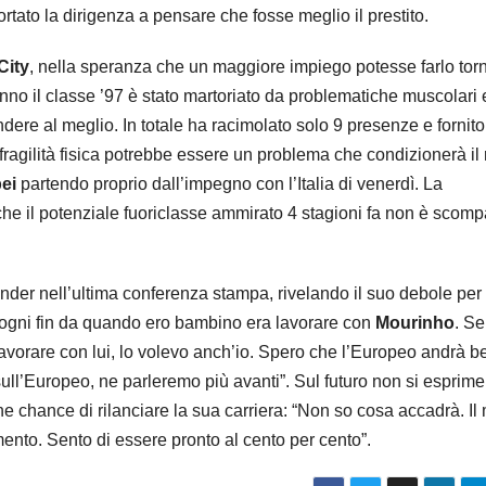
rtato la dirigenza a pensare che fosse meglio il prestito.
City
, nella speranza che un maggiore impiego potesse farlo tor
nno il classe ’97 è stato martoriato da problematiche muscolari 
ere al meglio. In totale ha racimolato solo 9 presenze e fornito
ua fragilità fisica potrebbe essere un problema che condizionerà il 
ei
partendo proprio dall’impegno con l’Italia di venerdì. La
che il potenziale fuoriclasse ammirato 4 stagioni fa non è scom
der nell’ultima conferenza stampa, rivelando il suo debole per 
sogni fin da quando ero bambino era lavorare con
Mourinho
. Se
o lavorare con lui, lo volevo anch’io. Spero che l’Europeo andrà 
ull’Europeo, ne parleremo più avanti”. Sul futuro non si esprim
 chance di rilanciare la sua carriera: “Non so cosa accadrà. Il
imento. Sento di essere pronto al cento per cento”.