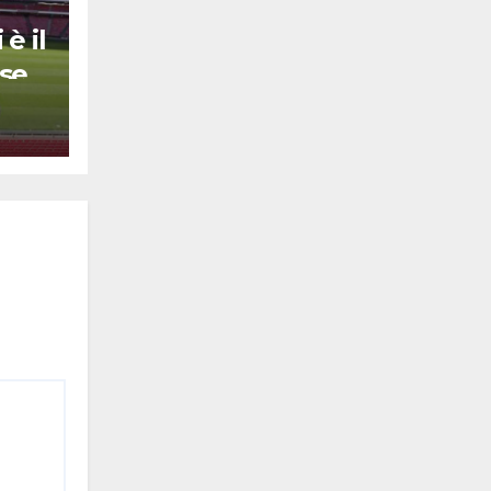
è il
se
ede