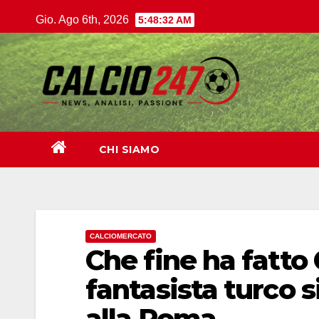
Salta
Gio. Ago 6th, 2026
5:48:34 AM
al
contenuto
CHI SIAMO
CALCIOMERCATO
Che fine ha fatto
fantasista turco s
alla Roma