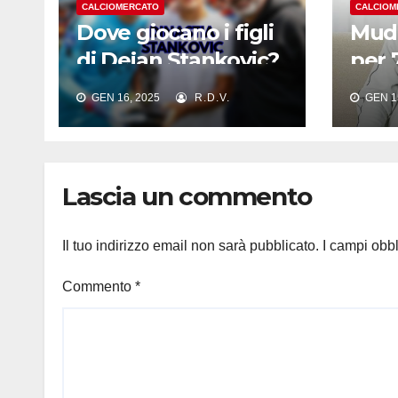
CALCIOMERCATO
CALCIOM
Dove giocano i figli
Mudr
di Dejan Stankovic?
per 
Sono di proprietà
euro
GEN 16, 2025
R.D.V.
GEN 15
dell’Inter?
cont
reco
quan
Lascia un commento
Il tuo indirizzo email non sarà pubblicato.
I campi obb
Commento
*