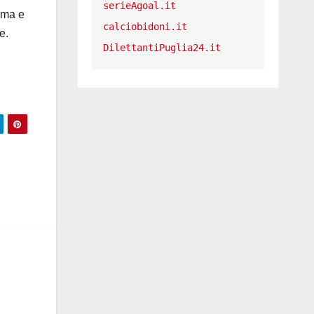
serieAgoal.it
rma e
calciobidoni.it
e.
DilettantiPuglia24.it