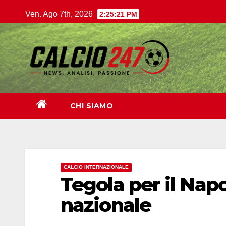
Salta
Ven. Ago 7th, 2026
2:25:23 PM
al
contenuto
CHI SIAMO
CALCIO INTERNAZIONALE
Tegola per il Napo
nazionale