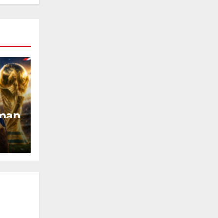
dman
erra