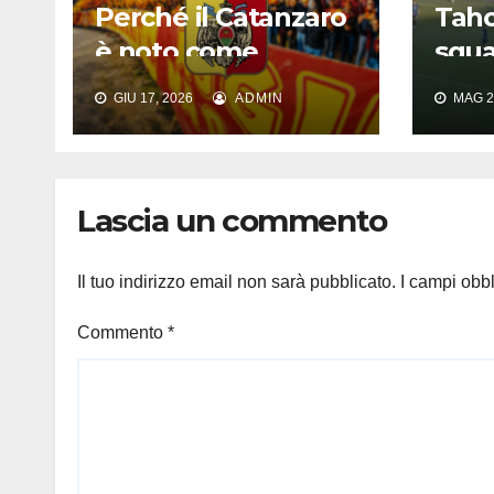
Perché il Catanzaro
Taho
è noto come
squa
Timore del Nord:
Cese
GIU 17, 2026
ADMIN
MAG 2
origine e significato
vist
del soprannome
del 
Prim
Lascia un commento
Il tuo indirizzo email non sarà pubblicato.
I campi obb
Commento
*