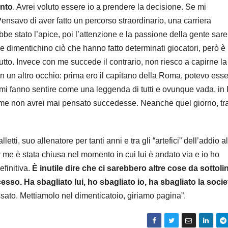
ento
. Avrei voluto essere io a prendere la decisione. Se mi
avo di aver fatto un percorso straordinario, una carriera
be stato l’apice, poi l’attenzione e la passione della gente sar
 dimentichino ciò che hanno fatto determinati giocatori, però è
utto. Invece con me succede il contrario, non riesco a capirne la
un altro occhio: prima ero il capitano della Roma, potevo ess
mi fanno sentire come una leggenda di tutti e ovunque vada, in I
come non avrei mai pensato succedesse. Neanche quel giorno, tra
tti, suo allenatore per tanti anni e tra gli “artefici” dell’addio al
 me è stata chiusa nel momento in cui lui è andato via e io ho
efinitiva.
È inutile dire che ci sarebbero altre cose da sottoli
sso. Ha sbagliato lui, ho sbagliato io, ha sbagliato la socie
sato. Mettiamolo nel dimenticatoio, giriamo pagina”.