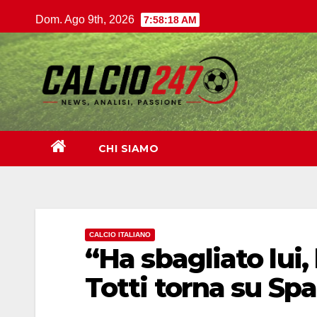
Salta
Dom. Ago 9th, 2026
7:58:19 AM
al
contenuto
CHI SIAMO
CALCIO ITALIANO
“Ha sbagliato lui,
Totti torna su Spa