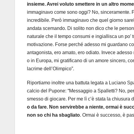
insieme. Avrei voluto smettere in un altro mom
immaginavo come sono oggi? No, sinceramente. Pens
incredibile. Però immaginavo che quel giorno sareb
andata scemando. Di solito non dico che le persone
naturale che il tempo consumi e ingiallisca un po’ t
motivazione. Forse perché adesso mi guardano con 
antagonista, ero amato, ero odiato. Invece adesso 
o in Europa, mi gratificano di un amore sincero, 
lacrime dell’Olimpico”.
Riportiamo inoltre una battuta legata a Luciano Spalle
calcio del Pupone: “Messaggio a Spalletti? No, per
smesso di giocare. Per me lì c’è stata la chiusura d
o da fare. Non servirebbe a niente, ormai è succe
non so chi ha sbagliato
. Ormai è successo, è pas