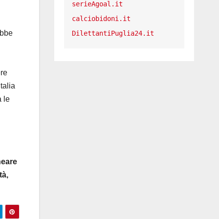
serieAgoal.it
calciobidoni.it
ebbe
DilettantiPuglia24.it
ere
talia
 le
neare
tà,