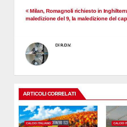
Navigazione
Milan, Romagnoli richiesto in Inghilterr
maledizione del 9, la maledizione del ca
articoli
Di
R.D.V.
ARTICOLI CORRELATI
CALCIO ITALIANO
CALCIO I