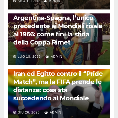
AGO 4, 2026
ADMIN
CALCIO INTERNAZIONALE
Argentina-Spagna, l’unico
precedente ai Mondiali risale
al 1966: come finì la sfida
della Coppa Rimet
LUG 18, 2026
ADMIN
FUORI DAL CAMPO: CALCIO, GOSSIP E NON SOLO
Iran ed Egitto contro il “Pride
Match”, ma la FIFA prende le
distanze: cosa sta
succedendo al Mondiale
GIU 26, 2026
ADMIN