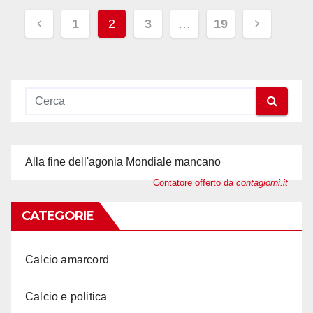
Paginazione
1
2
3
…
19
degli
articoli
Alla fine dell'agonia Mondiale mancano
Contatore offerto da
contagiorni.it
CATEGORIE
Calcio amarcord
Calcio e politica