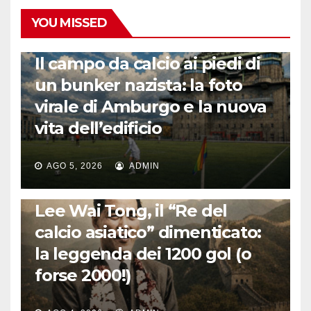
YOU MISSED
CALCIO ESTERO
Il campo da calcio ai piedi di
un bunker nazista: la foto
virale di Amburgo e la nuova
vita dell’edificio
AGO 5, 2026
ADMIN
LA STORIA DEL CALCIO
Lee Wai Tong, il “Re del
calcio asiatico” dimenticato:
la leggenda dei 1200 gol (o
forse 2000!)