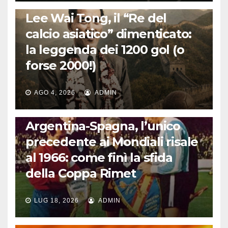
LA STORIA DEL CALCIO
Lee Wai Tong, il “Re del
calcio asiatico” dimenticato:
la leggenda dei 1200 gol (o
forse 2000!)
AGO 4, 2026
ADMIN
CALCIO INTERNAZIONALE
Argentina-Spagna, l’unico
precedente ai Mondiali risale
al 1966: come finì la sfida
della Coppa Rimet
LUG 18, 2026
ADMIN
FUORI DAL CAMPO: CALCIO, GOSSIP E NON SOLO