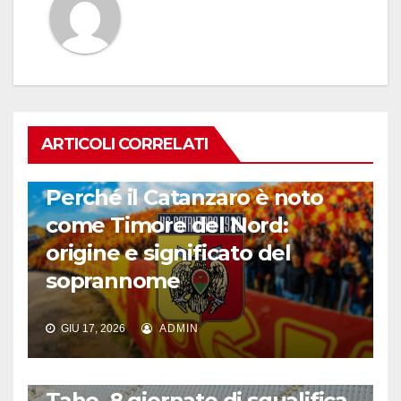
ARTICOLI CORRELATI
CALCIO ITALIANO
Perché il Catanzaro è noto
come Timore del Nord:
origine e significato del
soprannome
GIU 17, 2026
ADMIN
CALCIO ITALIANO
Taho, 8 giornate di squalifica