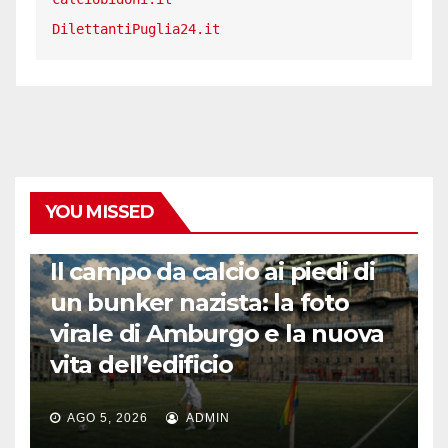
DilettantiPuglia24.it
YOU MISSED
CALCIO ESTERO
Il campo da calcio ai piedi di
un bunker nazista: la foto
virale di Amburgo e la nuova
vita dell’edificio
AGO 5, 2026
ADMIN