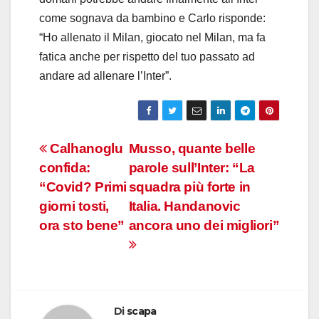
come sognava da bambino e Carlo risponde:
“Ho allenato il Milan, giocato nel Milan, ma fa
fatica anche per rispetto del tuo passato ad
andare ad allenare l’Inter”.
Navigazione
Calhanoglu
Musso, quante belle
confida:
parole sull’Inter: “La
articoli
“Covid? Primi
squadra più forte in
giorni tosti,
Italia. Handanovic
ora sto bene”
ancora uno dei migliori”
Di
scapa