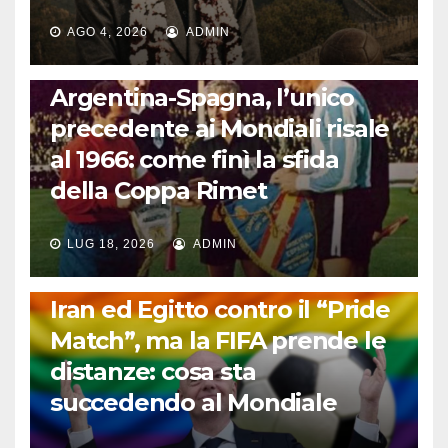
AGO 4, 2026
ADMIN
CALCIO INTERNAZIONALE
Argentina-Spagna, l’unico
precedente ai Mondiali risale
al 1966: come finì la sfida
della Coppa Rimet
LUG 18, 2026
ADMIN
FUORI DAL CAMPO: CALCIO, GOSSIP E NON SOLO
Iran ed Egitto contro il “Pride
Match”, ma la FIFA prende le
distanze: cosa sta
succedendo al Mondiale