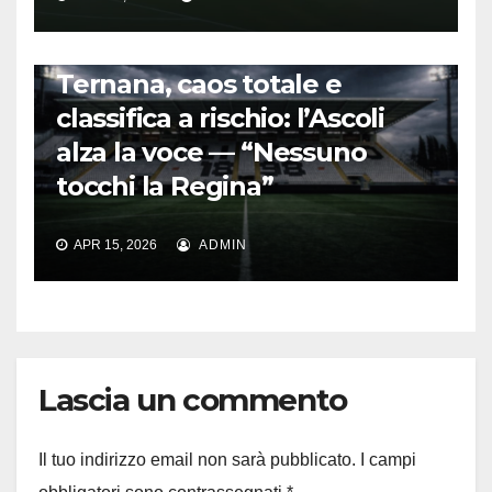
CALCIO ITALIANO
Ternana, caos totale e
classifica a rischio: l’Ascoli
alza la voce — “Nessuno
tocchi la Regina”
APR 15, 2026
ADMIN
Lascia un commento
Il tuo indirizzo email non sarà pubblicato.
I campi