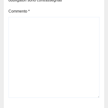
obbligatori sono contrassegnati
*
Commento
*