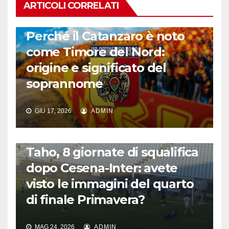
ARTICOLI CORRELATI
CALCIO ITALIANO
Perché il Catanzaro è noto
come Timore del Nord:
origine e significato del
soprannome
GIU 17, 2026
ADMIN
CALCIO ITALIANO
Taho, 8 giornate di squalifica
dopo Cesena-Inter: avete
visto le immagini del quarto
di finale Primavera?
MAG 24, 2026
ADMIN