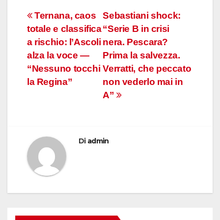
Navigazione
Ternana, caos
Sebastiani shock:
totale e classifica
“Serie B in crisi
articoli
a rischio: l’Ascoli
nera. Pescara?
alza la voce —
Prima la salvezza.
“Nessuno tocchi
Verratti, che peccato
la Regina”
non vederlo mai in
A”
Di
admin