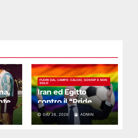
FUORI DAL CAMPO: CALCIO, GOSSIP E NON
SOLO
na,
Iran ed Egitto
nte
contro il “Pride
e al
Match”, ma la FIFA
GIU 26, 2026
ADMIN
a
prende le distanze:
pa
cosa sta