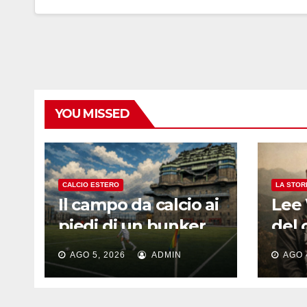
YOU MISSED
CALCIO ESTERO
LA STOR
Il campo da calcio ai
Lee 
piedi di un bunker
del 
nazista: la foto virale
dime
AGO 5, 2026
ADMIN
AGO 
di Amburgo e la
legg
nuova vita
gol 