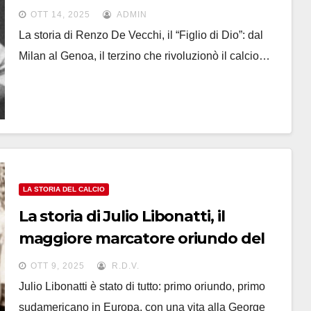
Nazionale che dura da oltre cento
OTT 14, 2025
ADMIN
anni
La storia di Renzo De Vecchi, il “Figlio di Dio”: dal
Milan al Genoa, il terzino che rivoluzionò il calcio…
LA STORIA DEL CALCIO
La storia di Julio Libonatti, il
maggiore marcatore oriundo del
calcio italiano (e primo
OTT 9, 2025
R.D.V.
sudamericano in Europa)
Julio Libonatti è stato di tutto: primo oriundo, primo
sudamericano in Europa, con una vita alla George