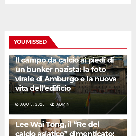
YOU MISSED
CALCIO ESTERO
Il campo da calcio ai piedi di
un bunker nazista: la foto
virale di Amburgo e la nuova
vita dell’edificio
AGO 5, 2026
ADMIN
LA STORIA DEL CALCIO
Lee Wai Tong, il “Re del
calcio asiatico” dimenticato: