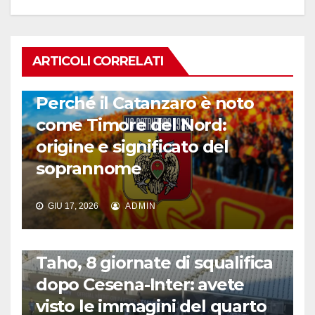
ARTICOLI CORRELATI
CALCIO ITALIANO
Perché il Catanzaro è noto
come Timore del Nord:
origine e significato del
soprannome
GIU 17, 2026
ADMIN
CALCIO ITALIANO
Taho, 8 giornate di squalifica
dopo Cesena-Inter: avete
visto le immagini del quarto