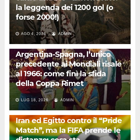
la leggenda dei 1200 gol (o
forse 2000!)
AGO 4, 2026
ADMIN
CALCIO INTERNAZIONALE
Argentina-Spagna, l’unico
precedente ai Mondiali risale
al 1966: come finì la sfida
della Coppa Rimet
LUG 18, 2026
ADMIN
FUORI DAL CAMPO: CALCIO, GOSSIP E NON SOLO
Iran ed Egitto contro il “Pride
Match”, ma la FIFA prende le
distanze: cosa sta