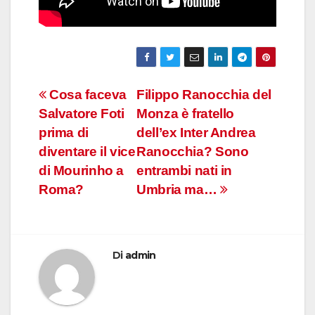
Navigazione
Cosa faceva
Filippo Ranocchia del
Salvatore Foti
Monza è fratello
articoli
prima di
dell’ex Inter Andrea
diventare il vice
Ranocchia? Sono
di Mourinho a
entrambi nati in
Roma?
Umbria ma…
Di
admin