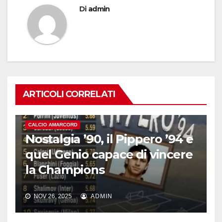
Di
admin
ARTICOLI CORRELATI
CALCIO AMARCORD
Nostalgia ’90, il Pippero ’94 e
quel Genio capace di vincere
la Champions
NOV 26, 2025
ADMIN
CALCIO AMARCORD
Emanuele Calaiò: “Catania