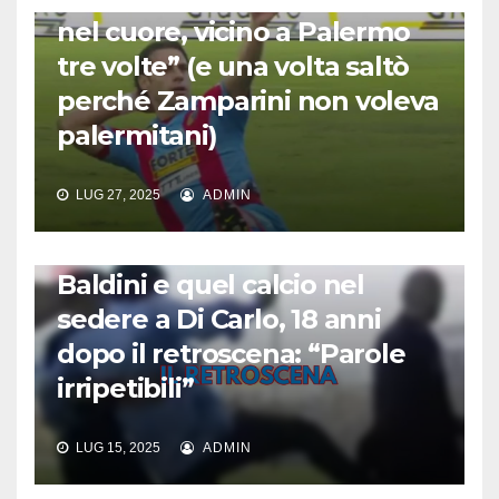
nel cuore, vicino a Palermo
tre volte” (e una volta saltò
perché Zamparini non voleva
palermitani)
LUG 27, 2025
ADMIN
CALCIO AMARCORD
Baldini e quel calcio nel
sedere a Di Carlo, 18 anni
dopo il retroscena: “Parole
irripetibili”
LUG 15, 2025
ADMIN