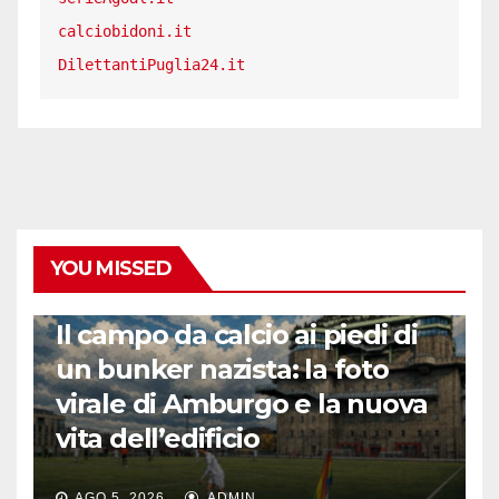
calciobidoni.it
DilettantiPuglia24.it
YOU MISSED
CALCIO ESTERO
Il campo da calcio ai piedi di
un bunker nazista: la foto
virale di Amburgo e la nuova
vita dell’edificio
AGO 5, 2026
ADMIN