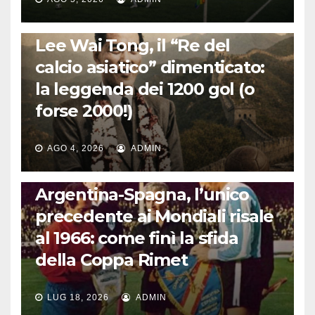
LA STORIA DEL CALCIO
Lee Wai Tong, il “Re del
calcio asiatico” dimenticato:
la leggenda dei 1200 gol (o
forse 2000!)
AGO 4, 2026
ADMIN
CALCIO INTERNAZIONALE
Argentina-Spagna, l’unico
precedente ai Mondiali risale
al 1966: come finì la sfida
della Coppa Rimet
LUG 18, 2026
ADMIN