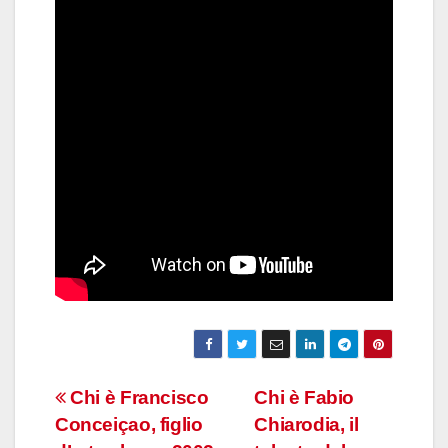
Navigazione
Chi è Francisco
Chi è Fabio
Conceiçao, figlio
Chiarodia, il
articoli