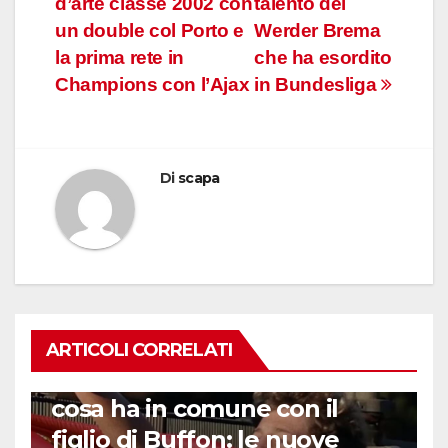
d’arte classe 2002 con
talento del
un double col Porto e
Werder Brema
la prima rete in
che ha esordito
Champions con l’Ajax
in Bundesliga
Di
scapa
ARTICOLI CORRELATI
GENERAZIONI DI FENOMENI
Chi è il nipote di Materazzi e
cosa ha in comune con il
figlio di Buffon: le nuove