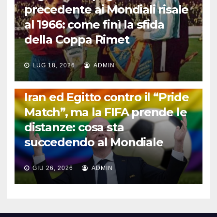
precedente ai Mondiali risale
al 1966: come finì la sfida
della Coppa Rimet
LUG 18, 2026
ADMIN
FUORI DAL CAMPO: CALCIO, GOSSIP E NON SOLO
Iran ed Egitto contro il “Pride
Match”, ma la FIFA prende le
distanze: cosa sta
succedendo al Mondiale
GIU 26, 2026
ADMIN