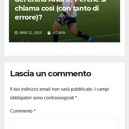
chiama così (con tanto di
errore)?
MAR 12, 2025
ADMIN
Lascia un commento
Il tuo indirizzo email non sarà pubblicato.
I campi
obbligatori sono contrassegnati
*
Commento
*