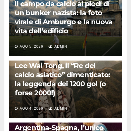
Il campo da calcio ai piedi di
un bunker nazista: la foto
virale di Amburgo e la nuova
vita dell’edificio
AGO 5, 2026
ADMIN
LA STORIA DEL CALCIO
Lee Wai Tong, il “Re del
calcio asiatico” dimenticato:
la leggenda dei 1200 gol (o
forse 2000!)
AGO 4, 2026
ADMIN
CALCIO INTERNAZIONALE
Argentina-Spagna, l’unico