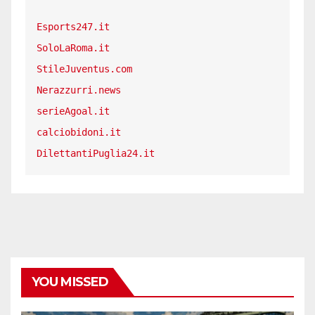
Esports247.it
SoloLaRoma.it
StileJuventus.com
Nerazzurri.news
serieAgoal.it
calciobidoni.it
DilettantiPuglia24.it
YOU MISSED
CALCIO ESTERO