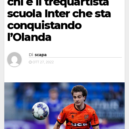
chi è il trequartista
scuola Inter che sta
conquistando
l’Olanda
Di
scapa
OTT 27, 2022