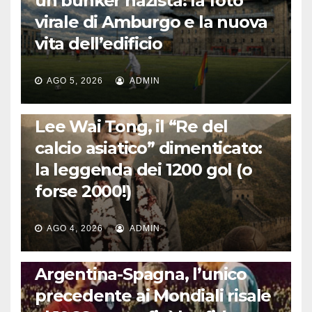
un bunker nazista: la foto
virale di Amburgo e la nuova
vita dell’edificio
AGO 5, 2026
ADMIN
LA STORIA DEL CALCIO
Lee Wai Tong, il “Re del
calcio asiatico” dimenticato:
la leggenda dei 1200 gol (o
forse 2000!)
AGO 4, 2026
ADMIN
CALCIO INTERNAZIONALE
Argentina-Spagna, l’unico
precedente ai Mondiali risale