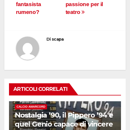
fantasista
passione per il
rumeno?
teatro
Di
scapa
ARTICOLI CORRELATI
CALCIO AMARCORD
Nostalgia ’90, il Pippero ’94 e
quel Genio capace di vincere