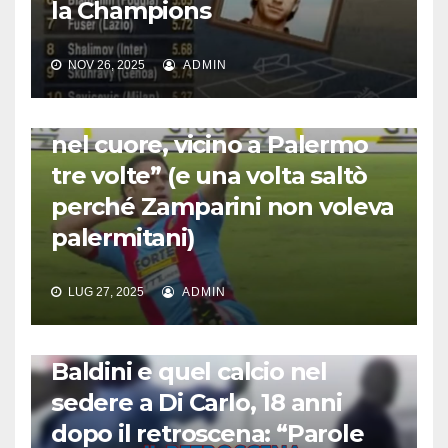
la Champions
NOV 26, 2025
ADMIN
CALCIO AMARCORD
Emanuele Calaiò: “Catania
nel cuore, vicino a Palermo
tre volte” (e una volta saltò
perché Zamparini non voleva
palermitani)
LUG 27, 2025
ADMIN
CALCIO AMARCORD
Baldini e quel calcio nel
sedere a Di Carlo, 18 anni
dopo il retroscena: “Parole