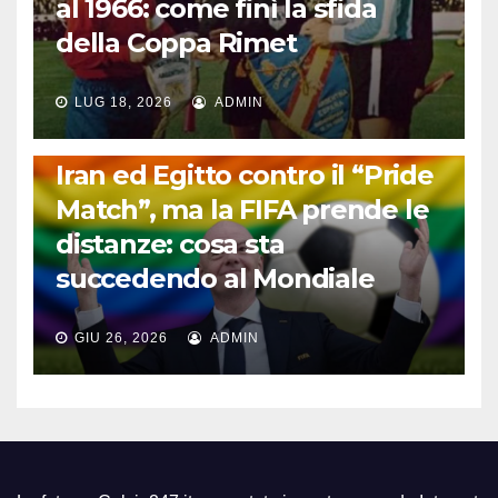
al 1966: come finì la sfida
della Coppa Rimet
LUG 18, 2026
ADMIN
FUORI DAL CAMPO: CALCIO, GOSSIP E NON SOLO
Iran ed Egitto contro il “Pride
Match”, ma la FIFA prende le
distanze: cosa sta
succedendo al Mondiale
GIU 26, 2026
ADMIN