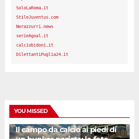
SoloLaRoma.it
StileJuventus.com
Nerazzurri.news
serieAgoal.it
calciobidoni.it
DilettantiPuglia24.it
YOU MISSED
CALCIO ESTERO
Il campo da calcio ai piedi di