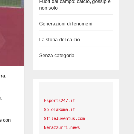
Fuori dal campo: calcio, gossip e
non solo
Generazioni di fenomeni
La storia del calcio
Senza categoria
era
.
e
a
Esports247.it
SoloLaRoma.it
StileJuventus.com
ne con
Nerazzurri.news