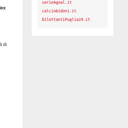
serieAgoal.it
lex
calciobidoni.it
DilettantiPuglia24.it
à di