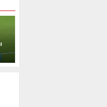
l
a
i