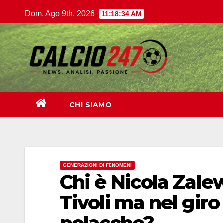
Salta
Dom. Ago 9th, 2026
11:18:35 AM
al
contenuto
CHI SIAMO
GENERAZIONI DI FENOMENI
Chi è Nicola Zalew
Tivoli ma nel giro
polacche?