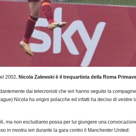
del 2002,
Nicola Zalewski è il trequartista della Roma Primav
ntemente dai telecronisti che ieri hanno seguito la compagin
eague) Nicola ha origini polacche ed infatti ha deciso di vestire l
anili, ma non escludiamo possa per lui giungere una convocazio
sso in mostra ieri durante la gara contro il Manchester United: