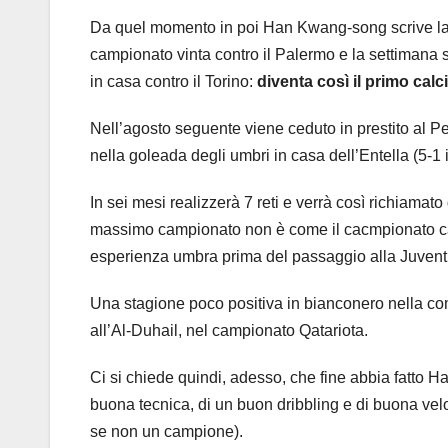
Da quel momento in poi Han Kwang-song scrive la sto
campionato vinta contro il Palermo e la settimana s
in casa contro il Torino:
diventa così il primo cal
Nell’agosto seguente viene ceduto in prestito al Peru
nella goleada degli umbri in casa dell’Entella (5-1 il 
In sei mesi realizzerà 7 reti e verrà così richiamato 
massimo campionato non è come il cacmpionato cadet
esperienza umbra prima del passaggio alla Juvent
Una stagione poco positiva in bianconero nella com
all’Al-Duhail, nel campionato Qatariota.
Ci si chiede quindi, adesso, che fine abbia fatto 
buona tecnica, di un buon dribbling e di buona velo
se non un campione).