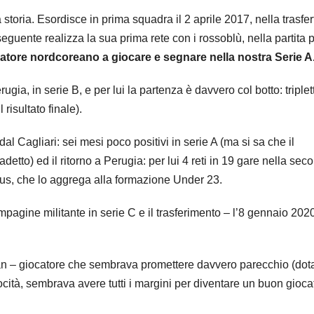
ria. Esordisce in prima squadra il 2 aprile 2017, nella trasfer
eguente realizza la sua prima rete con i rossoblù, nella partita 
ciatore nordcoreano a giocare e segnare nella nostra Serie A
gia, in serie B, e per lui la partenza è davvero col botto: triplet
risultato finale).
dal Cagliari: sei mesi poco positivi in serie A (ma si sa che il
to) ed il ritorno a Perugia: per lui 4 reti in 19 gare nella sec
us, che lo aggrega alla formazione Under 23.
pagine militante in serie C e il trasferimento – l’8 gennaio 202
Han – giocatore che sembrava promettere davvero parecchio (dota
cità, sembrava avere tutti i margini per diventare un buon gioca