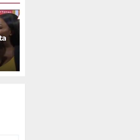
ta
llo