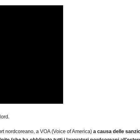
ord.
rt nordcoreano, a VOA (Voice of America)
a causa delle sanzi
Unite (che ha obbligato tutti i lavoratori nordcoreani all’ester