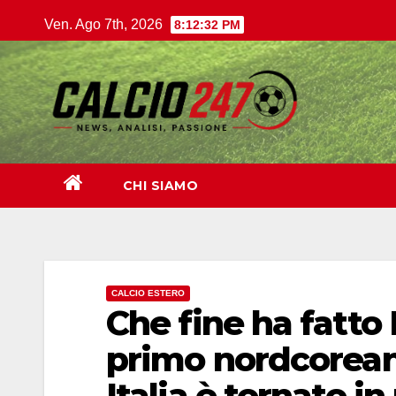
Salta
Ven. Ago 7th, 2026
8:12:33 PM
al
contenuto
CHI SIAMO
CALCIO ESTERO
Che fine ha fatto
primo nordcorean
Italia è tornato in