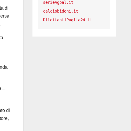
serieAgoal.it
ta di
calciobidoni.it
persa
DilettantiPuglia24.it
.
ta
onda
0 –
to di
tore,