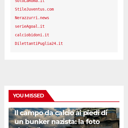
SoloLaRoma.it
StileJuventus.com
Nerazzurri.news
serieAgoal.it
calciobidoni.it
DilettantiPuglia24.it
YOU MISSED
CALCIO ESTERO
Il campo da calcio ai piedi di
un bunker nazista: la foto