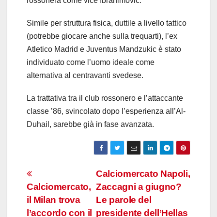
rossonera come vice Ibrahimovic.
Simile per struttura fisica, duttile a livello tattico
(potrebbe giocare anche sulla trequarti), l’ex
Atletico Madrid e Juventus Mandzukic è stato
individuato come l’uomo ideale come
alternativa al centravanti svedese.
La trattativa tra il club rossonero e l’attaccante
classe ’86, svincolato dopo l’esperienza all’Al-
Duhail, sarebbe già in fase avanzata.
Navigazione
Calciomercato Napoli,
Calciomercato,
Zaccagni a giugno?
articoli
il Milan trova
Le parole del
l’accordo con il
presidente dell’Hellas