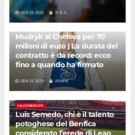
GEN 16, 2025
R.D.V.
CALCIOMERCATO
Mudryk al Chelsea per 70
milioni di euro | La durata del
contratto è da record: ecco
fino a quando ha firmato
GEN 15, 2023
ADMIN
CALCIOMERCATO
Luis Semedo, chi è il talento
potoghese del Benfica
considerato l’erede di Leao