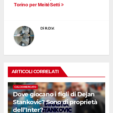
Torino per Meité
Setti
Di
R.D.V.
ARTICOLI CORRELATI
CALCIOMERCATO
Dove giocano i figli di Dejan
Stankovic? Sono di proprietà
dell’Inter?