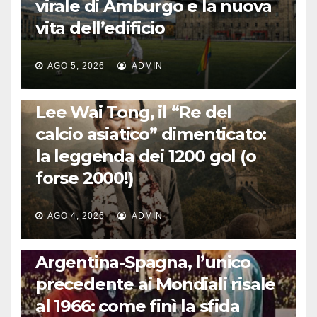
virale di Amburgo e la nuova
vita dell’edificio
AGO 5, 2026
ADMIN
LA STORIA DEL CALCIO
Lee Wai Tong, il “Re del
calcio asiatico” dimenticato:
la leggenda dei 1200 gol (o
forse 2000!)
AGO 4, 2026
ADMIN
CALCIO INTERNAZIONALE
Argentina-Spagna, l’unico
precedente ai Mondiali risale
al 1966: come finì la sfida