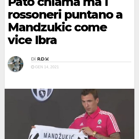
Pato chiama ma i
rossoneri puntano a
Mandzukic come
vice Ibra
Di
R.D.V.
GEN 14, 2021