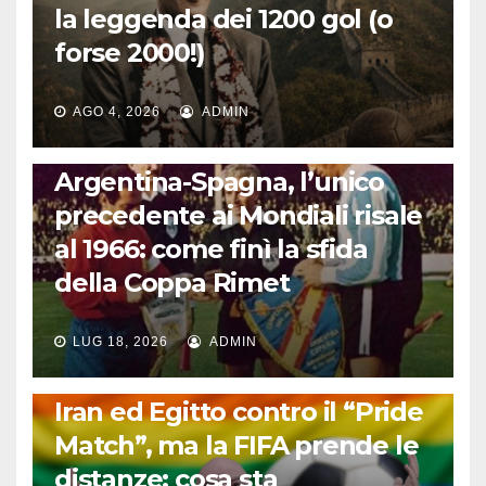
la leggenda dei 1200 gol (o
forse 2000!)
AGO 4, 2026
ADMIN
CALCIO INTERNAZIONALE
Argentina-Spagna, l’unico
precedente ai Mondiali risale
al 1966: come finì la sfida
della Coppa Rimet
LUG 18, 2026
ADMIN
FUORI DAL CAMPO: CALCIO, GOSSIP E NON SOLO
Iran ed Egitto contro il “Pride
Match”, ma la FIFA prende le
distanze: cosa sta