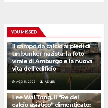
YOU MISSED
CALCIO ESTERO
Il campo da calcio ai piedi di
un bunker nazista: la foto
virale di Amburgo e la nuova
vita dell’edificio
AGO 5, 2026
ADMIN
LA STORIA DEL CALCIO
Lee Wai Tong, il “Re del
calcio asiatico” dimenticato: