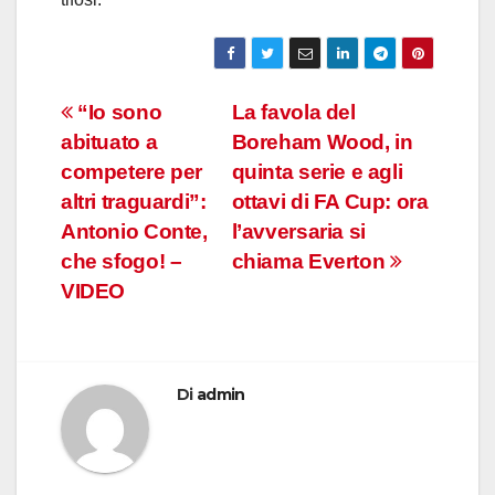
Navigazione
“Io sono
La favola del
abituato a
Boreham Wood, in
articoli
competere per
quinta serie e agli
altri traguardi”:
ottavi di FA Cup: ora
Antonio Conte,
l’avversaria si
che sfogo! –
chiama Everton
VIDEO
Di
admin