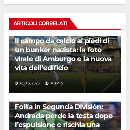
ARTICOLI CORRELATI
CALCIO ESTERO
Il campo da calcio ai piedi di
un bunker nazista: la foto
virale di Amburgo e la nuova
vita dell’edificio
AGO 5, 2026
ADMIN
CALCIO ESTERO
Follia in Segunda División:
Andrada perde la testa dopo
l’espulsione e rischia una