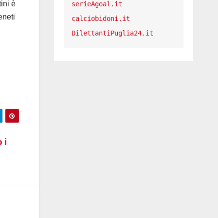
ini è
serieAgoal.it
eneti
calciobidoni.it
DilettantiPuglia24.it
i
 i