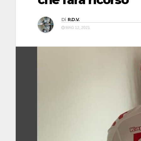
Di
R.D.V.
MAG 12, 2021