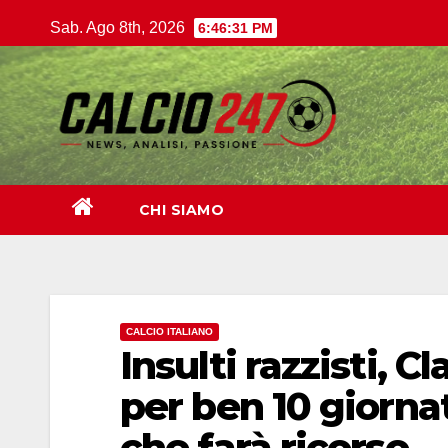
Salta
Sab. Ago 8th, 2026
6:46:32 PM
al
contenuto
CHI SIAMO
CALCIO ITALIANO
Insulti razzisti, C
per ben 10 giorna
che farà ricorso