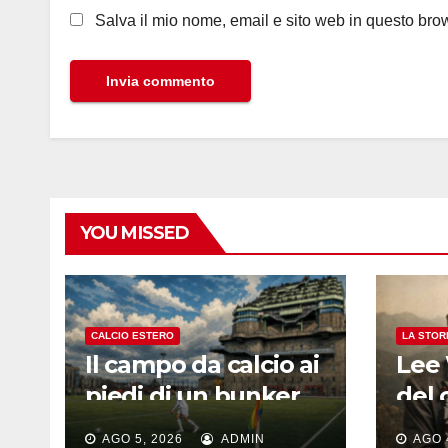
Salva il mio nome, email e sito web in questo br
YOU MISSED
CALCIO ESTERO
LA STOR
Il campo da calcio ai
Lee 
piedi di un bunker
del 
nazista: la foto virale
dime
AGO 5, 2026
ADMIN
AGO 