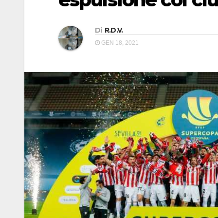
Di
R.D.V.
GEN 18, 2021