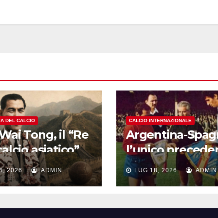
IA DEL CALCIO
CALCIO INTERNAZIONALE
Wai Tong, il “Re
Argentina-Spag
calcio asiatico”
l’unico precede
nticato: la
ai Mondiali risal
4, 2026
ADMIN
LUG 18, 2026
ADMIN
enda dei 1200
1966: come finì l
(o forse 2000!)
sfida della Cop
Rimet