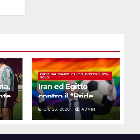
FUORI DAL CAMPO: CALCIO, GOSSIP E NON
SOLO
na,
Iran ed Egitto
nte
contro il “Pride
e al
Match”, ma la FIFA
GIU 26, 2026
ADMIN
a
prende le distanze:
pa
cosa sta
succedendo al