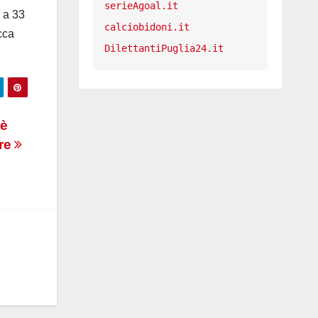
serieAgoal.it
, a 33
calciobidoni.it
cca
DilettantiPuglia24.it
 è
ere