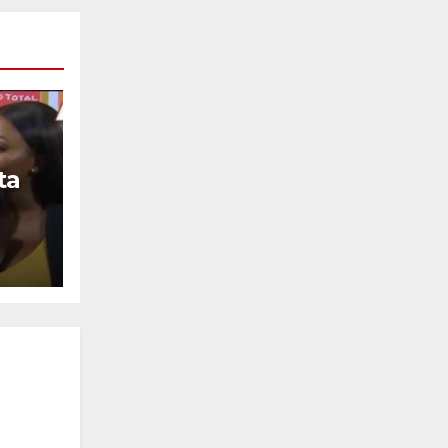
ta
llo