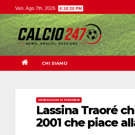
Salta
Ven. Ago 7th, 2026
8:18:21 PM
al
contenuto
CHI SIAMO
GENERAZIONI DI FENOMENI
Lassina Traoré chi
2001 che piace al