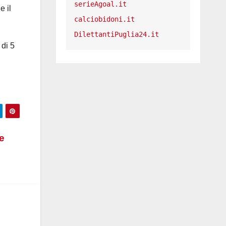
serieAgoal.it
e il
calciobidoni.it
DilettantiPuglia24.it
 di 5
.
e