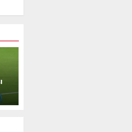
l
a
i