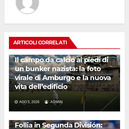
ARTICOLI CORRELATI
CALCIO ESTERO
Il campo da calcio ai piedi di
un bunker nazista: la foto
virale di Amburgo e la nuova
vita dell’edificio
AGO 5, 2026
ADMIN
CALCIO ESTERO
Follia in Segunda División: