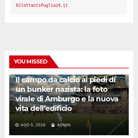
DilettantiPuglia24.it
YOU MISSED
CALCIO ESTERO
Il campo da calcio ai piedi di
un bunker nazista: la foto
virale di Amburgo e la nuova
vita dell’edificio
AGO 5, 2026
ADMIN
LA STORIA DEL CALCIO