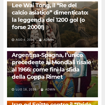
Lee Wai Tong, il “Re del
calcio asiatico” dimenticato:
la leggenda dei 1200 gol (o
forse 2000!)
AGO 4, 2026
ADMIN
CALCIO INTERNAZIONALE
Argentina-Spagna, l’unico
precedente ai Mondiali risale
al 1966: come finì la sfida
della Coppa Rimet
LUG 18, 2026
ADMIN
FUORI DAL CAMPO: CALCIO, GOSSIP E NON SOLO
Iran ed Egitto contro il “Pride