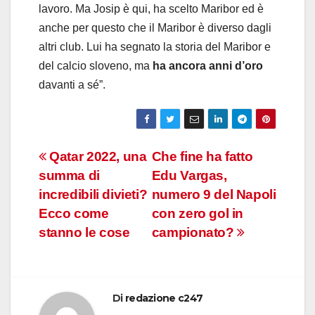
lavoro. Ma Josip è qui, ha scelto Maribor ed è
anche per questo che il Maribor è diverso dagli
altri club. Lui ha segnato la storia del Maribor e
del calcio sloveno, ma
ha ancora anni d’oro
davanti a sé”.
Navigazione
Qatar 2022, una
Che fine ha fatto
summa di
Edu Vargas,
articoli
incredibili divieti?
numero 9 del Napoli
Ecco come
con zero gol in
stanno le cose
campionato?
Di
redazione c247