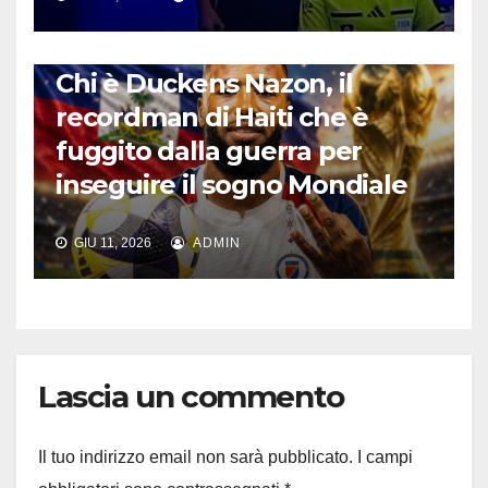
CALCIO INTERNAZIONALE
Chi è Duckens Nazon, il
recordman di Haiti che è
fuggito dalla guerra per
inseguire il sogno Mondiale
GIU 11, 2026
ADMIN
Lascia un commento
Il tuo indirizzo email non sarà pubblicato.
I campi