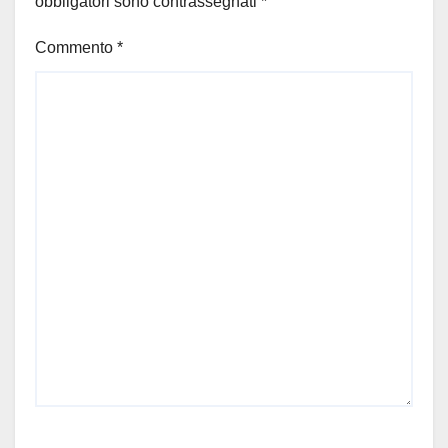
obbligatori sono contrassegnati
*
Commento
*