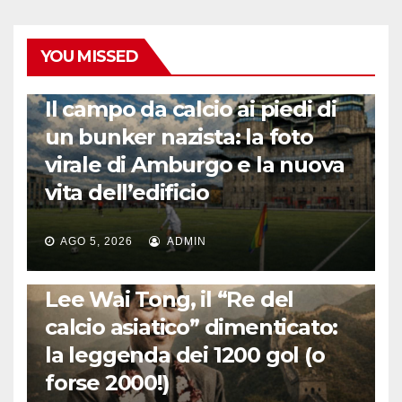
YOU MISSED
CALCIO ESTERO
Il campo da calcio ai piedi di
un bunker nazista: la foto
virale di Amburgo e la nuova
vita dell’edificio
AGO 5, 2026
ADMIN
LA STORIA DEL CALCIO
Lee Wai Tong, il “Re del
calcio asiatico” dimenticato:
la leggenda dei 1200 gol (o
forse 2000!)