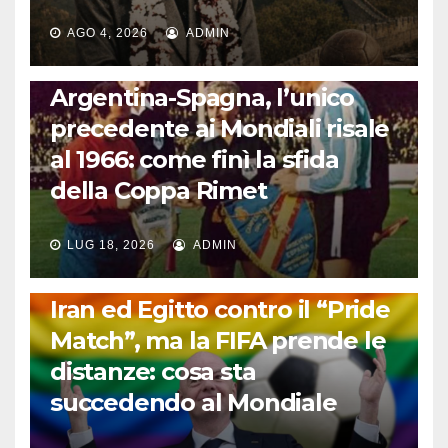
AGO 4, 2026
ADMIN
CALCIO INTERNAZIONALE
Argentina-Spagna, l’unico
precedente ai Mondiali risale
al 1966: come finì la sfida
della Coppa Rimet
LUG 18, 2026
ADMIN
FUORI DAL CAMPO: CALCIO, GOSSIP E NON SOLO
Iran ed Egitto contro il “Pride
Match”, ma la FIFA prende le
distanze: cosa sta
succedendo al Mondiale