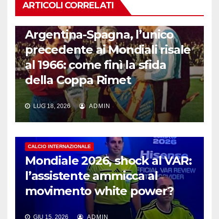
ARTICOLI CORRELATI
CALCIO INTERNAZIONALE
Argentina-Spagna, l’unico
precedente ai Mondiali risale
al 1966: come finì la sfida
della Coppa Rimet
LUG 18, 2026
ADMIN
CALCIO INTERNAZIONALE
Mondiale 2026, shock al VAR:
l’assistente ammicca al
movimento white power?
GIU 15, 2026
ADMIN