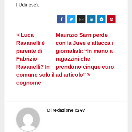
l’Udinese).
Navigazione
Luca
Maurizio Sarri perde
Ravanelli è
con la Juve e attacca i
articoli
parente di
giornalisti: “In mano a
Fabrizio
ragazzini che
Ravanelli? In
prendono cinque euro
comune solo il
ad articolo”
cognome
Di
redazione c247