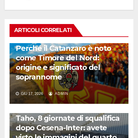
ARTICOLI CORRELATI
CALCIO ITALIANO
Perché il Catanzaro è noto
come Timore del Nord:
origine e significato del
soprannome
GIU 17, 2026
ADMIN
CALCIO ITALIANO
Taho, 8 giornate di squalifica
dopo Cesena-Inter: avete
visto le immagini del quarto