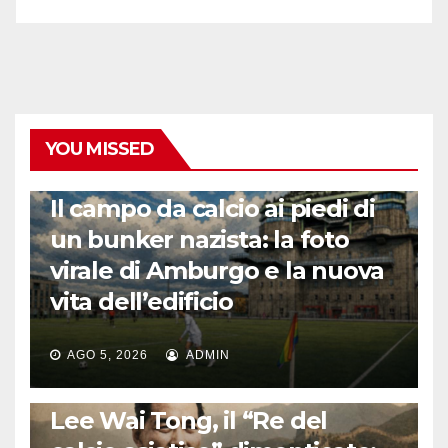
YOU MISSED
CALCIO ESTERO
Il campo da calcio ai piedi di
un bunker nazista: la foto
virale di Amburgo e la nuova
vita dell’edificio
AGO 5, 2026
ADMIN
LA STORIA DEL CALCIO
Lee Wai Tong, il “Re del