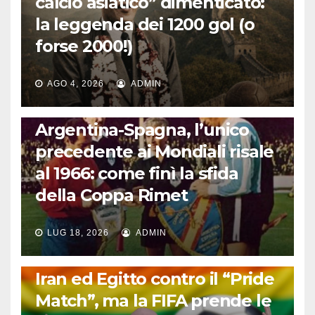
calcio asiatico” dimenticato:
la leggenda dei 1200 gol (o
forse 2000!)
AGO 4, 2026
ADMIN
CALCIO INTERNAZIONALE
Argentina-Spagna, l’unico
precedente ai Mondiali risale
al 1966: come finì la sfida
della Coppa Rimet
LUG 18, 2026
ADMIN
FUORI DAL CAMPO: CALCIO, GOSSIP E NON SOLO
Iran ed Egitto contro il “Pride
Match”, ma la FIFA prende le