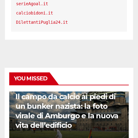
serieAgoal.it
calciobidoni.it
DilettantiPuglia24.it
YOU MISSED
CALCIO ESTERO
Il campo da calcio ai piedi di
un bunker nazista: la foto
virale di Amburgo e la nuova
vita dell’edificio