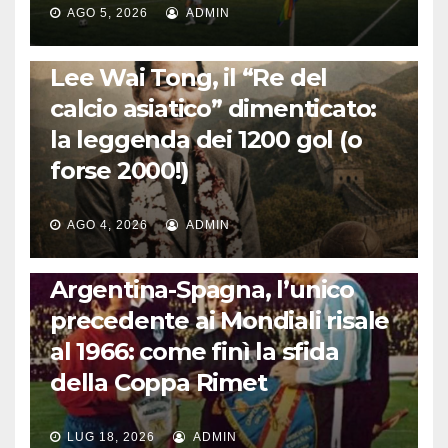
AGO 5, 2026
ADMIN
LA STORIA DEL CALCIO
Lee Wai Tong, il “Re del
calcio asiatico” dimenticato:
la leggenda dei 1200 gol (o
forse 2000!)
AGO 4, 2026
ADMIN
CALCIO INTERNAZIONALE
Argentina-Spagna, l’unico
precedente ai Mondiali risale
al 1966: come finì la sfida
della Coppa Rimet
LUG 18, 2026
ADMIN