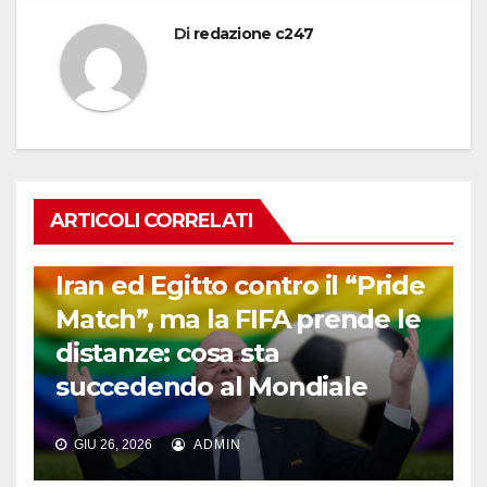
Di
redazione c247
ARTICOLI CORRELATI
FUORI DAL CAMPO: CALCIO, GOSSIP E NON SOLO
Iran ed Egitto contro il “Pride
Match”, ma la FIFA prende le
distanze: cosa sta
succedendo al Mondiale
GIU 26, 2026
ADMIN