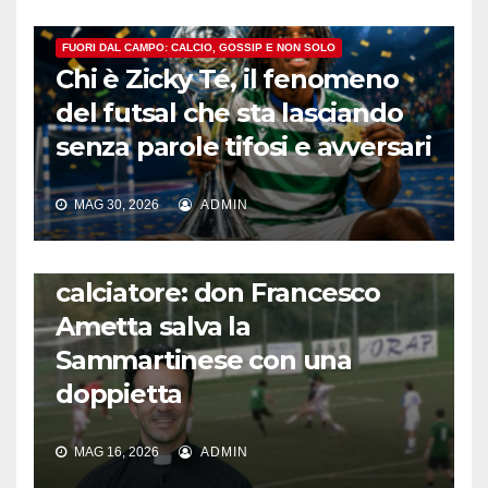
FUORI DAL CAMPO: CALCIO, GOSSIP E NON SOLO
Chi è Zicky Té, il fenomeno
del futsal che sta lasciando
senza parole tifosi e avversari
MAG 30, 2026
ADMIN
FUORI DAL CAMPO: CALCIO, GOSSIP E NON SOLO
L’incredibile storia del prete
calciatore: don Francesco
Ametta salva la
Sammartinese con una
doppietta
MAG 16, 2026
ADMIN