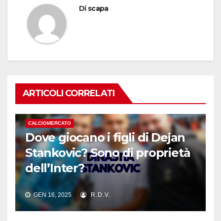
Di
scapa
ARTICOLI CORRELATI
CALCIOMERCATO
Dove giocano i figli di Dejan
Stankovic? Sono di proprietà
dell’Inter?
GEN 16, 2025
R.D.V.
CALCIOMERCATO