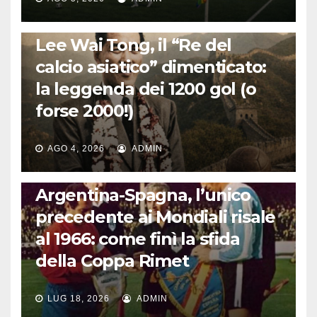
LA STORIA DEL CALCIO
Lee Wai Tong, il “Re del
calcio asiatico” dimenticato:
la leggenda dei 1200 gol (o
forse 2000!)
AGO 4, 2026
ADMIN
CALCIO INTERNAZIONALE
Argentina-Spagna, l’unico
precedente ai Mondiali risale
al 1966: come finì la sfida
della Coppa Rimet
LUG 18, 2026
ADMIN