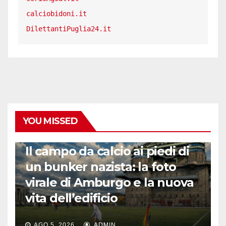
calciobidoni.it
DilettantiPuglia24.it
YOU MISSED
CALCIO ESTERO
Il campo da calcio ai piedi di
un bunker nazista: la foto
virale di Amburgo e la nuova
vita dell’edificio
AGO 5, 2026
ADMIN