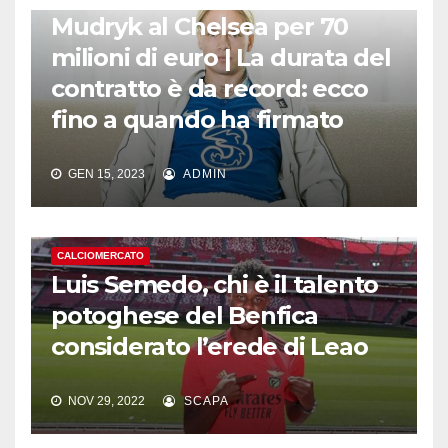
Mudryk al Chelsea per 70
milioni di euro | La durata del
contratto è da record: ecco
fino a quando ha firmato
GEN 15, 2023
ADMIN
CALCIOMERCATO
Luis Semedo, chi è il talento
potoghese del Benfica
considerato l’erede di Leao
NOV 29, 2022
SCAPA