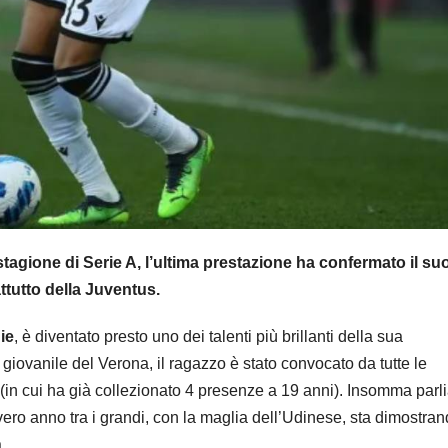
tagione di Serie A, l’ultima prestazione ha confermato il su
attutto della Juventus.
ie
, è diventato presto uno dei talenti più brillanti della sua
giovanile del Verona, il ragazzo è stato convocato da tutte le
1 (in cui ha già collezionato 4 presenze a 19 anni). Insomma par
ero anno tra i grandi, con la maglia dell’Udinese, sta dimostra
.