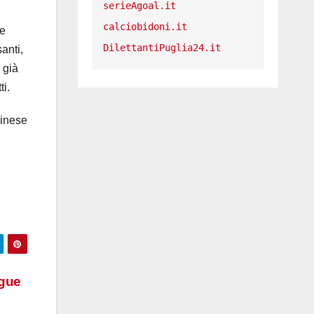
serieAgoal.it
calciobidoni.it
me
DilettantiPuglia24.it
anti,
 già
ti.
rinese
egue