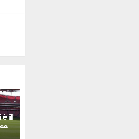
è il
se