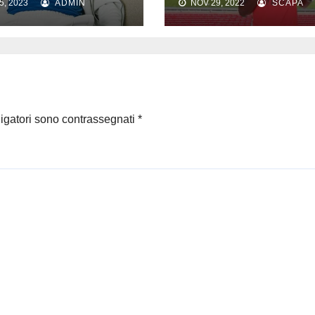
, 2023
ADMIN
NOV 29, 2022
SCAPA
ratto è da
considerato l’er
rd: ecco fino a
di Leao
do ha firmato
ligatori sono contrassegnati
*