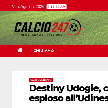
Salta
Ven. Ago 7th, 2026
4:17:32 AM
al
contenuto
CHI SIAMO
CALCIOMERCATO
Destiny Udogie, ch
esploso all’Udine