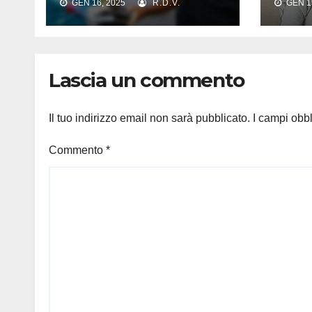
GEN 16, 2025
R.D.V.
GEN 15
dell’Inter?
cont
reco
quan
Lascia un commento
Il tuo indirizzo email non sarà pubblicato.
I campi obb
Commento
*