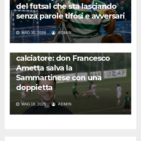
del futsal che sta lasciando
senza parole tifosi e avversari
MAG 30, 2026
ADMIN
FUORI DAL CAMPO: CALCIO, GOSSIP E NON SOLO
L’incredibile storia del prete
calciatore: don Francesco
Ametta salva la
Sammartinese con una
doppietta
MAG 16, 2026
ADMIN