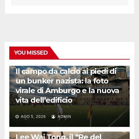
YOU MISSED
CALCIO ESTERO
Il campo da calcio ai piedi di
un bunker nazista: la foto
virale di Amburgo e la nuova
vita dell’edificio
AGO 5, 2026
ADMIN
LA STORIA DEL CALCIO
Lee Wai Tong, il “Re del