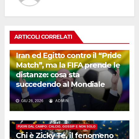
ARTICOLI CORRELATI
FUORI DAL CAMPO: CALCIO, GOSSIP E NON SOLO
Iran ed Egitto contro il “Pride
Match”, ma la FIFA prende le
distanze: cosa sta
succedendo al Mondiale
GIU 26, 2026
ADMIN
FUORI DAL CAMPO: CALCIO, GOSSIP E NON SOLO
Chi è Zicky Té, il fenomeno