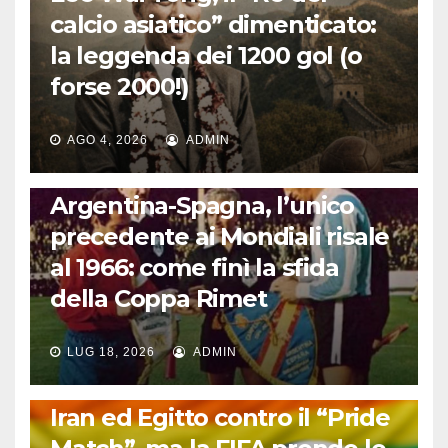
calcio asiatico” dimenticato:
la leggenda dei 1200 gol (o
forse 2000!)
AGO 4, 2026
ADMIN
CALCIO INTERNAZIONALE
Argentina-Spagna, l’unico
precedente ai Mondiali risale
al 1966: come finì la sfida
della Coppa Rimet
LUG 18, 2026
ADMIN
FUORI DAL CAMPO: CALCIO, GOSSIP E NON SOLO
Iran ed Egitto contro il “Pride