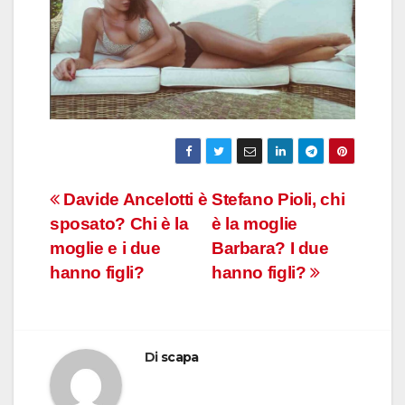
Navigazione
Davide Ancelotti è
Stefano Pioli, chi
sposato? Chi è la
è la moglie
articoli
moglie e i due
Barbara? I due
hanno figli?
hanno figli?
Di
scapa