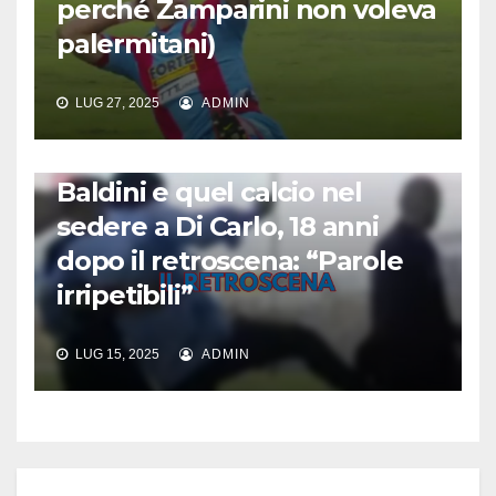
perché Zamparini non voleva
palermitani)
LUG 27, 2025
ADMIN
CALCIO AMARCORD
Baldini e quel calcio nel
sedere a Di Carlo, 18 anni
dopo il retroscena: “Parole
irripetibili”
LUG 15, 2025
ADMIN