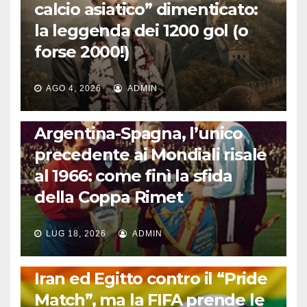
calcio asiatico” dimenticato:
la leggenda dei 1200 gol (o
forse 2000!)
AGO 4, 2026
ADMIN
CALCIO INTERNAZIONALE
Argentina-Spagna, l’unico
precedente ai Mondiali risale
al 1966: come finì la sfida
della Coppa Rimet
LUG 18, 2026
ADMIN
FUORI DAL CAMPO: CALCIO, GOSSIP E NON SOLO
Iran ed Egitto contro il “Pride
Match”, ma la FIFA prende le