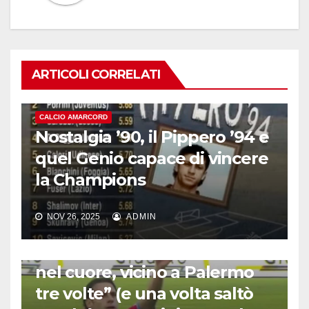
ARTICOLI CORRELATI
CALCIO AMARCORD
Nostalgia ’90, il Pippero ’94 e
quel Genio capace di vincere
la Champions
NOV 26, 2025
ADMIN
CALCIO AMARCORD
Emanuele Calaiò: “Catania
nel cuore, vicino a Palermo
tre volte” (e una volta saltò