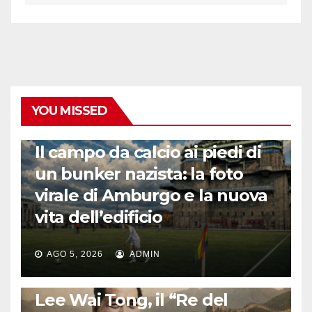
YOU MISSED
CALCIO ESTERO
Il campo da calcio ai piedi di
un bunker nazista: la foto
virale di Amburgo e la nuova
vita dell’edificio
AGO 5, 2026
ADMIN
LA STORIA DEL CALCIO
Lee Wai Tong, il “Re del