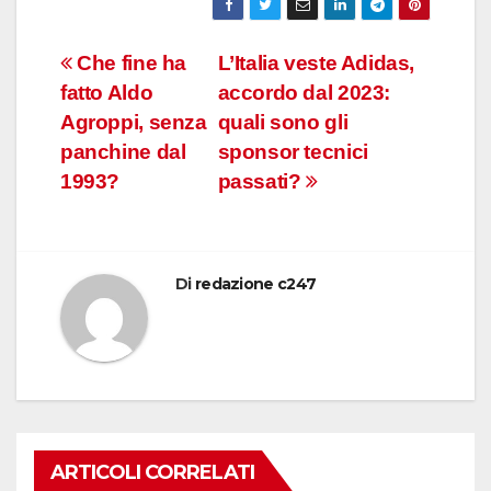
Navigazione
Che fine ha
L’Italia veste Adidas,
fatto Aldo
accordo dal 2023:
articoli
Agroppi, senza
quali sono gli
panchine dal
sponsor tecnici
1993?
passati?
Di
redazione c247
ARTICOLI CORRELATI