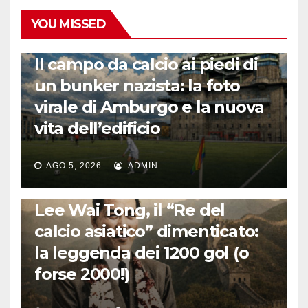
YOU MISSED
CALCIO ESTERO
Il campo da calcio ai piedi di
un bunker nazista: la foto
virale di Amburgo e la nuova
vita dell’edificio
AGO 5, 2026
ADMIN
LA STORIA DEL CALCIO
Lee Wai Tong, il “Re del
calcio asiatico” dimenticato:
la leggenda dei 1200 gol (o
forse 2000!)