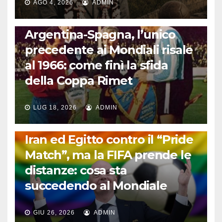
AGO 4, 2026
ADMIN
CALCIO INTERNAZIONALE
Argentina-Spagna, l’unico
precedente ai Mondiali risale
al 1966: come finì la sfida
della Coppa Rimet
LUG 18, 2026
ADMIN
FUORI DAL CAMPO: CALCIO, GOSSIP E NON SOLO
Iran ed Egitto contro il “Pride
Match”, ma la FIFA prende le
distanze: cosa sta
succedendo al Mondiale
GIU 26, 2026
ADMIN