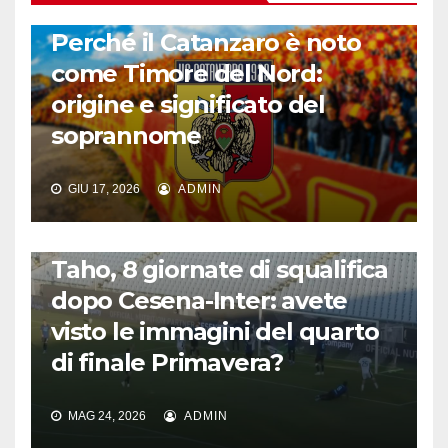
CALCIO ITALIANO
Perché il Catanzaro è noto
come Timore del Nord:
origine e significato del
soprannome
GIU 17, 2026
ADMIN
CALCIO ITALIANO
Taho, 8 giornate di squalifica
dopo Cesena-Inter: avete
visto le immagini del quarto
di finale Primavera?
MAG 24, 2026
ADMIN