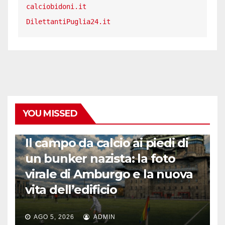
calciobidoni.it
DilettantiPuglia24.it
YOU MISSED
CALCIO ESTERO
Il campo da calcio ai piedi di
un bunker nazista: la foto
virale di Amburgo e la nuova
vita dell’edificio
AGO 5, 2026
ADMIN