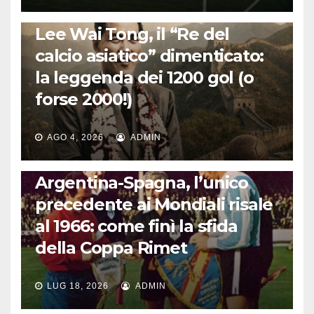
LA STORIA DEL CALCIO
Lee Wai Tong, il “Re del
calcio asiatico” dimenticato:
la leggenda dei 1200 gol (o
forse 2000!)
AGO 4, 2026
ADMIN
CALCIO INTERNAZIONALE
Argentina-Spagna, l’unico
precedente ai Mondiali risale
al 1966: come finì la sfida
della Coppa Rimet
LUG 18, 2026
ADMIN
FUORI DAL CAMPO: CALCIO, GOSSIP E NON SOLO