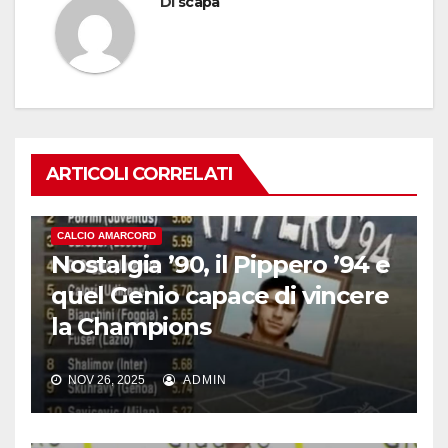
Di
scapa
ARTICOLI CORRELATI
CALCIO AMARCORD
Nostalgia ’90, il Pippero ’94 e
quel Genio capace di vincere
la Champions
NOV 26, 2025
ADMIN
CALCIO AMARCORD
Emanuele Calaiò: “Catania