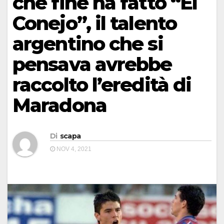
che fine ha fatto “El
Conejo”, il talento
argentino che si
pensava avrebbe
raccolto l’eredità di
Maradona
Di
scapa
NOV 4, 2021