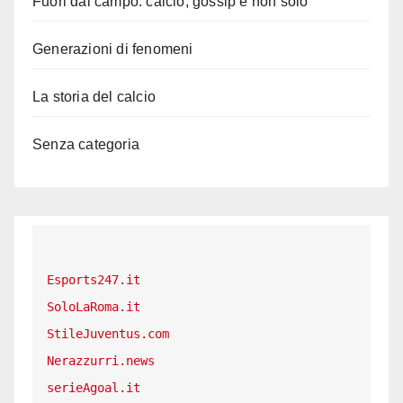
Fuori dal campo: calcio, gossip e non solo
Generazioni di fenomeni
La storia del calcio
Senza categoria
Esports247.it
SoloLaRoma.it
StileJuventus.com
Nerazzurri.news
serieAgoal.it