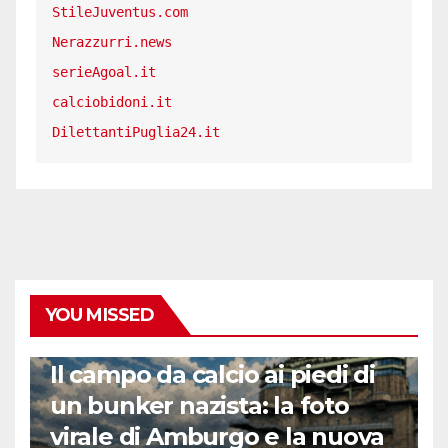
StileJuventus.com
Nerazzurri.news
serieAgoal.it
calciobidoni.it
DilettantiPuglia24.it
YOU MISSED
CALCIO ESTERO
Il campo da calcio ai piedi di
un bunker nazista: la foto
virale di Amburgo e la nuova