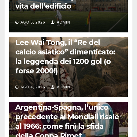
vita dell’edificio
AGO 5, 2026
ADMIN
LA STORIA DEL CALCIO
Lee Wai Tong, il “Re del
calcio asiatico” dimenticato:
la leggenda dei 1200 gol (o
forse 2000!)
AGO 4, 2026
ADMIN
CALCIO INTERNAZIONALE
Argentina-Spagna, l’unico
precedente ai Mondiali risale
al 1966: come finì la sfida
della Coppa Rimet