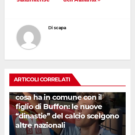
Di
scapa
ARTICOLI CORRELATI
GENERAZIONI DI FENOMENI
Chi è il nipote di Materazzi e
cosa ha in comune con il
figlio di Buffon: le nuove
“dinastie” del calcio scelgono
altre nazionali