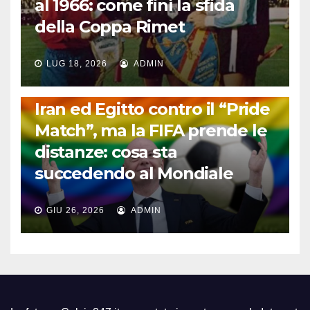
al 1966: come finì la sfida
della Coppa Rimet
LUG 18, 2026
ADMIN
FUORI DAL CAMPO: CALCIO, GOSSIP E NON SOLO
Iran ed Egitto contro il “Pride
Match”, ma la FIFA prende le
distanze: cosa sta
succedendo al Mondiale
GIU 26, 2026
ADMIN