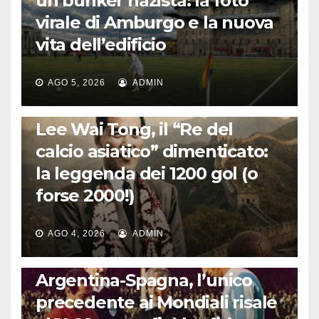
un bunker nazista: la foto
virale di Amburgo e la nuova
vita dell’edificio
AGO 5, 2026
ADMIN
LA STORIA DEL CALCIO
Lee Wai Tong, il “Re del
calcio asiatico” dimenticato:
la leggenda dei 1200 gol (o
forse 2000!)
AGO 4, 2026
ADMIN
CALCIO INTERNAZIONALE
Argentina-Spagna, l’unico
precedente ai Mondiali risale