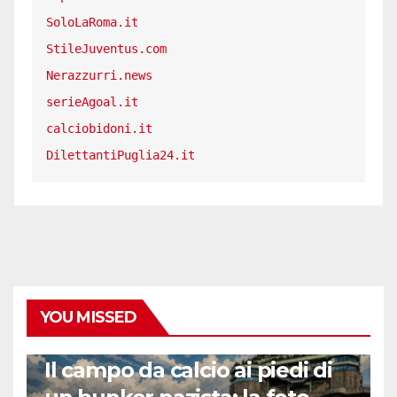
SoloLaRoma.it
StileJuventus.com
Nerazzurri.news
serieAgoal.it
calciobidoni.it
DilettantiPuglia24.it
YOU MISSED
CALCIO ESTERO
Il campo da calcio ai piedi di